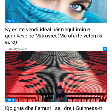
Femra
Ky është vendi ideal për rregullimin e
qerpikëve në Mitrovicë(Me ofertë vetëm 5
euro)
-
January 8, 2024
0
Femra
Kjo grua dhe flamuri i saj, drejt Guinness-it