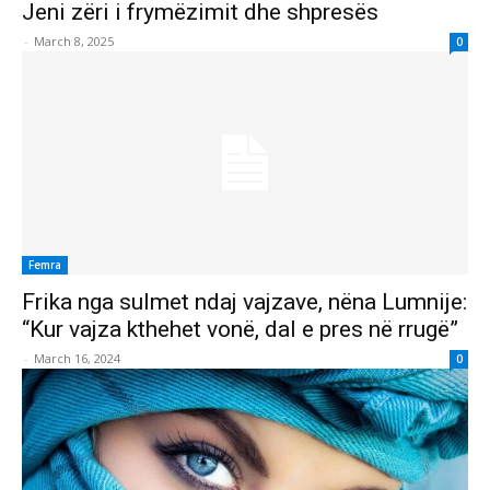
Jeni zëri i frymëzimit dhe shpresës
-
March 8, 2025
0
Femra
Frika nga sulmet ndaj vajzave, nëna Lumnije:
“Kur vajza kthehet vonë, dal e pres në rrugë”
-
March 16, 2024
0