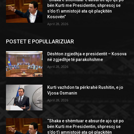
bën Kurti me Presidentin, shpresoj se
s’do t’i amnistojë ata që plaçkitën
Kosovën”
April 28, 2026
POSTET E POPULLARIZUAR
Dështon zgjedhja e presidentit – Kosova
në zgjedhje të parakohshme
April 28, 2026
Kurti vazhdon ta përkrahë Rushitin, e jo
Vjosa Osmanin
April 28, 2026
“Shaka e shëmtuar e absurde ajo që po
bën Kurti me Presidentin, shpresoj se
s’do t’i amnistojë ata që plaçkitën