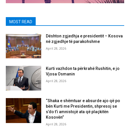
MOST READ
Dështon zgjedhja e presidentit – Kosova
në zgjedhje të parakohshme
April 28, 2026
Kurti vazhdon ta përkrahë Rushitin, e jo
Vjosa Osmanin
April 28, 2026
“Shaka e shëmtuar e absurde ajo që po
bën Kurti me Presidentin, shpresoj se
s’do t’i amnistojë ata që plaçkitën
Kosovën”
April 28, 2026