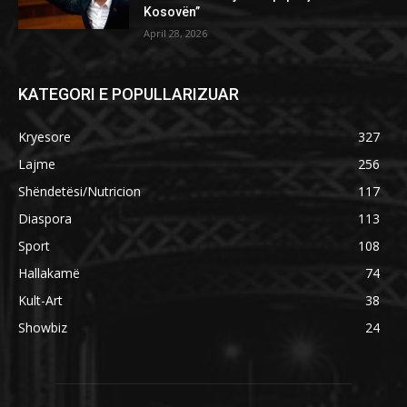
Kosovën”
April 28, 2026
KATEGORI E POPULLARIZUAR
Kryesore
327
Lajme
256
Shëndetësi/Nutricion
117
Diaspora
113
Sport
108
Hallakamë
74
Kult-Art
38
Showbiz
24