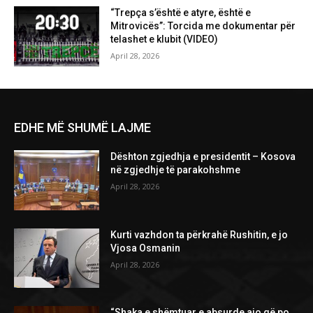
“Trepça s’është e atyre, është e
Mitrovicës”: Torcida me dokumentar për
telashet e klubit (VIDEO)
April 28, 2026
EDHE MË SHUMË LAJME
Dështon zgjedhja e presidentit – Kosova
në zgjedhje të parakohshme
April 28, 2026
Kurti vazhdon ta përkrahë Rushitin, e jo
Vjosa Osmanin
April 28, 2026
“Shaka e shëmtuar e absurde ajo që po