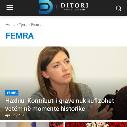
Home
Tjera
Femra
FEMRA
FEMRA
Haxhiu: Kontributi i grave nuk kufizohet
vetëm në momente historike
April 25, 2026