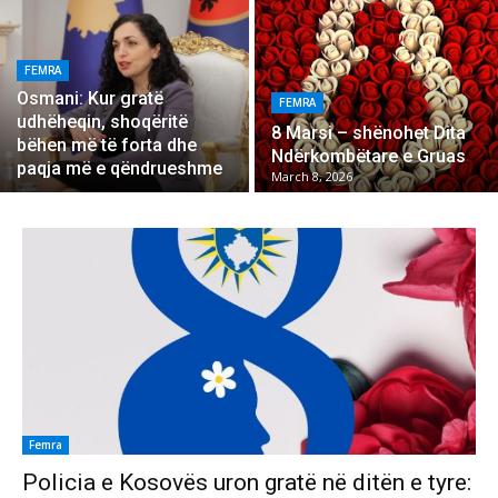
FEMRA
Osmani: Kur gratë
FEMRA
udhëheqin, shoqëritë
8 Marsi – shënohet Dita
bëhen më të forta dhe
Ndërkombëtare e Gruas
paqja më e qëndrueshme
March 8, 2026
Femra
Policia e Kosovës uron gratë në ditën e tyre: