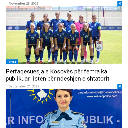
-
November 28, 2023
0
Femra
Përfaqësuesja e Kosovës për femra ka
publikuar listen për ndeshjen e shtatorit
-
September 21, 2023
0