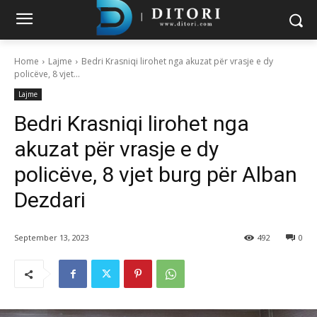
Home
Lajme
Bedri Krasniqi lirohet nga akuzat për vrasje e dy
policëve, 8 vjet...
Lajme
Bedri Krasniqi lirohet nga
akuzat për vrasje e dy
policëve, 8 vjet burg për Alban
Dezdari
September 13, 2023
492
0