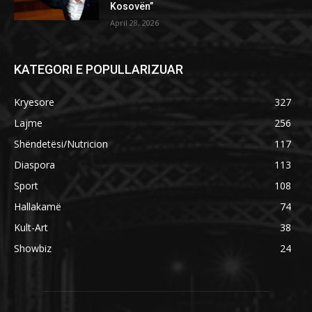
Kosovën”
April 28, 2026
KATEGORI E POPULLARIZUAR
Kryesore
327
Lajme
256
Shëndetësi/Nutricion
117
Diaspora
113
Sport
108
Hallakamë
74
Kult-Art
38
Showbiz
24