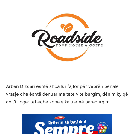
Arben Dizdari është shpallur fajtor për veprën penale
vrasje dhe është dënuar me tetë vite burgim, dënim ky që
do t’i llogaritet edhe koha e kaluar në paraburgim.