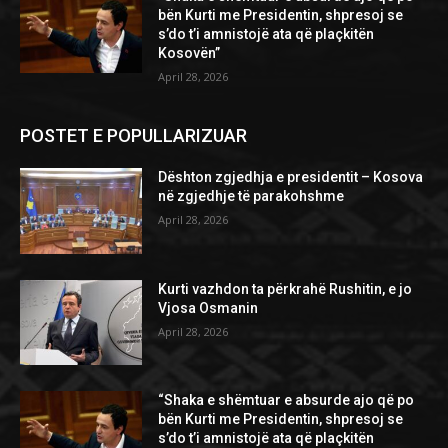
bën Kurti me Presidentin, shpresoj se
s’do t’i amnistojë ata që plaçkitën
Kosovën”
April 28, 2026
POSTET E POPULLARIZUAR
Dështon zgjedhja e presidentit – Kosova
në zgjedhje të parakohshme
April 28, 2026
Kurti vazhdon ta përkrahë Rushitin, e jo
Vjosa Osmanin
April 28, 2026
“Shaka e shëmtuar e absurde ajo që po
bën Kurti me Presidentin, shpresoj se
s’do t’i amnistojë ata që plaçkitën