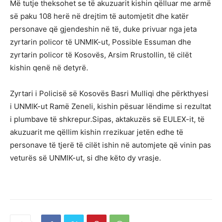
Më tutje theksohet se të akuzuarit kishin qëlluar me armë
së paku 108 herë në drejtim të automjetit dhe katër
personave që gjendeshin në të, duke privuar nga jeta
zyrtarin policor të UNMIK-ut, Possible Essuman dhe
zyrtarin policor të Kosovës, Arsim Rrustollin, të cilët
kishin qenë në detyrë.
Zyrtari i Policisë së Kosovës Basri Mulliqi dhe përkthyesi
i UNMIK-ut Ramë Zeneli, kishin pësuar lëndime si rezultat
i plumbave të shkrepur.Sipas, aktakuzës së EULEX-it, të
akuzuarit me qëllim kishin rrezikuar jetën edhe të
personave të tjerë të cilët ishin në automjete që vinin pas
veturës së UNMIK-ut, si dhe këto dy vrasje.