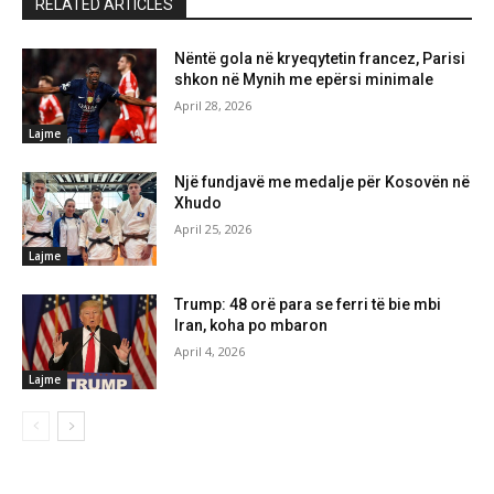
RELATED ARTICLES
Nëntë gola në kryeqytetin francez, Parisi
shkon në Mynih me epërsi minimale
April 28, 2026
Lajme
Një fundjavë me medalje për Kosovën në
Xhudo
April 25, 2026
Lajme
Trump: 48 orë para se ferri të bie mbi
Iran, koha po mbaron
April 4, 2026
Lajme