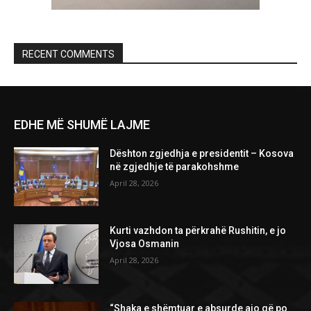
RECENT COMMENTS
EDHE MË SHUMË LAJME
Dështon zgjedhja e presidentit – Kosova
në zgjedhje të parakohshme
April 28, 2026
Kurti vazhdon ta përkrahë Rushitin, e jo
Vjosa Osmanin
April 28, 2026
“Shaka e shëmtuar e absurde ajo që po