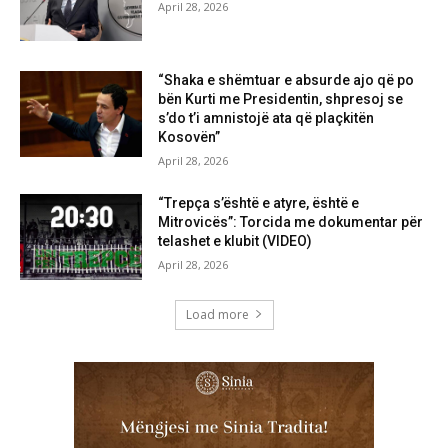
April 28, 2026
“Shaka e shëmtuar e absurde ajo që po
bën Kurti me Presidentin, shpresoj se
s’do t’i amnistojë ata që plaçkitën
Kosovën”
April 28, 2026
“Trepça s’është e atyre, është e
Mitrovicës”: Torcida me dokumentar për
telashet e klubit (VIDEO)
April 28, 2026
Load more