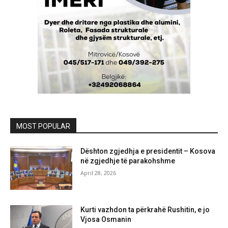
MOST POPULAR
Dështon zgjedhja e presidentit – Kosova
në zgjedhje të parakohshme
April 28, 2026
Kurti vazhdon ta përkrahë Rushitin, e jo
Vjosa Osmanin