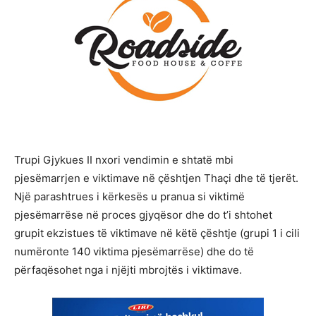
Trupi Gjykues II nxori vendimin e shtatë mbi
pjesëmarrjen e viktimave në çështjen Thaçi dhe të tjerët.
Një parashtrues i kërkesës u pranua si viktimë
pjesëmarrëse në proces gjyqësor dhe do t’i shtohet
grupit ekzistues të viktimave në këtë çështje (grupi 1 i cili
numëronte 140 viktima pjesëmarrëse) dhe do të
përfaqësohet nga i njëjti mbrojtës i viktimave.