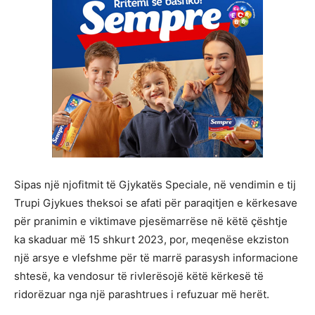
Sipas një njofitmit të Gjykatës Speciale, në vendimin e tij
Trupi Gjykues theksoi se afati për paraqitjen e kërkesave
për pranimin e viktimave pjesëmarrëse në këtë çështje
ka skaduar më 15 shkurt 2023, por, meqenëse ekziston
një arsye e vlefshme për të marrë parasysh informacione
shtesë, ka vendosur të rivlerësojë këtë kërkesë të
ridorëzuar nga një parashtrues i refuzuar më herët.