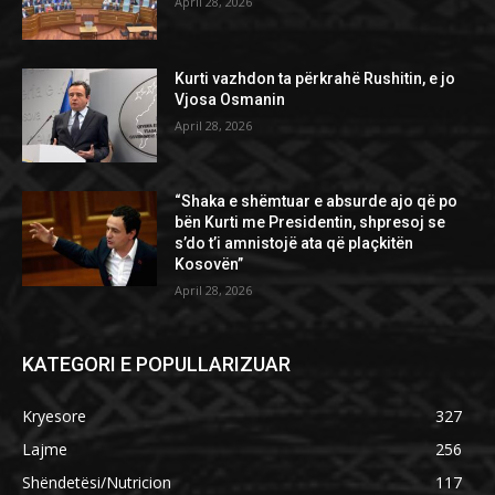
April 28, 2026
Kurti vazhdon ta përkrahë Rushitin, e jo
Vjosa Osmanin
April 28, 2026
“Shaka e shëmtuar e absurde ajo që po
bën Kurti me Presidentin, shpresoj se
s’do t’i amnistojë ata që plaçkitën
Kosovën”
April 28, 2026
KATEGORI E POPULLARIZUAR
Kryesore
327
Lajme
256
Shëndetësi/Nutricion
117