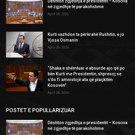
Dështon zgjedhja e presidentit – Kosova
në zgjedhje të parakohshme
April 28, 2026
Kurti vazhdon ta përkrahë Rushitin, e jo
Vjosa Osmanin
April 28, 2026
“Shaka e shëmtuar e absurde ajo që po
bën Kurti me Presidentin, shpresoj se
s’do t’i amnistojë ata që plaçkitën
Kosovën”
April 28, 2026
POSTET E POPULLARIZUAR
Dështon zgjedhja e presidentit – Kosova
në zgjedhje të parakohshme