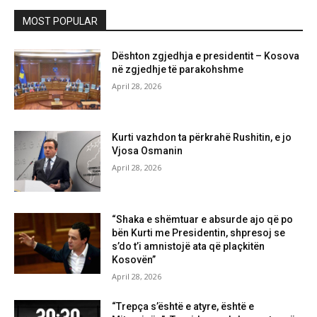
MOST POPULAR
Dështon zgjedhja e presidentit – Kosova
në zgjedhje të parakohshme
April 28, 2026
Kurti vazhdon ta përkrahë Rushitin, e jo
Vjosa Osmanin
April 28, 2026
“Shaka e shëmtuar e absurde ajo që po
bën Kurti me Presidentin, shpresoj se
s’do t’i amnistojë ata që plaçkitën
Kosovën”
April 28, 2026
“Trepça s’është e atyre, është e