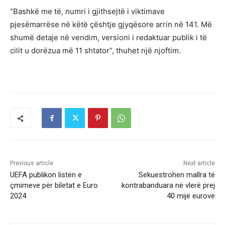
“Bashkë me të, numri i gjithsejtë i viktimave
pjesëmarrëse në këtë çështje gjyqësore arrin në 141. Më
shumë detaje në vendim, versioni i redaktuar publik i të
cilit u dorëzua më 11 shtator”, thuhet një njoftim.
Previous article
Next article
UEFA publikon listën e
Sekuestrohen mallra të
çmimeve për biletat e Euro
kontrabanduara në vlerë prej
2024
40 mijë eurove