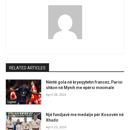
RELATED ARTICLES
Nëntë gola në kryeqytetin francez, Parisi
shkon në Mynih me epërsi minimale
April 28, 2026
Lajme
Një fundjavë me medalje për Kosovën në
Xhudo
April 25, 2026