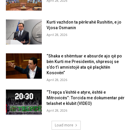
April 28, 2026
Kurti vazhdon ta përkrahë Rushitin, e jo
Vjosa Osmanin
April 28, 2026
“Shaka e shëmtuar e absurde ajo që po
bën Kurti me Presidentin, shpresoj se
s’do t’i amnistojë ata që plaçkitën
Kosovën”
April 28, 2026
“Trepça s’është e atyre, është e
Mitrovicës”: Torcida me dokumentar për
telashet e klubit (VIDEO)
April 28, 2026
Load more