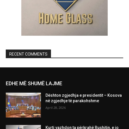
RECENT COMMENTS
EDHE MË SHUMË LAJME
Dështon zgjedhja e presidentit – Kosova
në zgjedhje të parakohshme
April 28, 2026
Kurti vazhdon ta përkrahë Rushitin, e jo