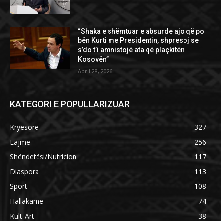
“Shaka e shëmtuar e absurde ajo që po
bën Kurti me Presidentin, shpresoj se
s’do t’i amnistojë ata që plaçkitën
Kosovën”
April 28, 2026
KATEGORI E POPULLARIZUAR
Kryesore
327
Lajme
256
Shëndetësi/Nutricion
117
Diaspora
113
Sport
108
Hallakamë
74
Kult-Art
38