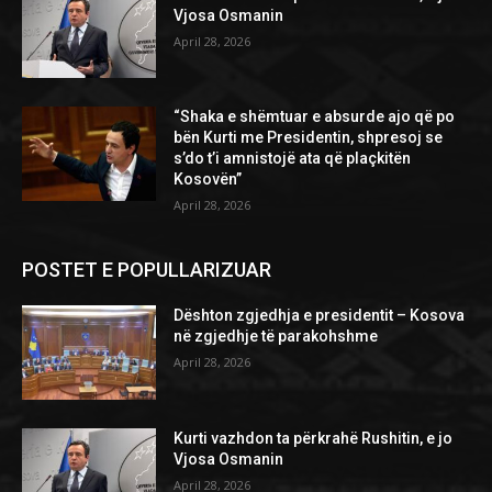
Vjosa Osmanin
April 28, 2026
“Shaka e shëmtuar e absurde ajo që po
bën Kurti me Presidentin, shpresoj se
s’do t’i amnistojë ata që plaçkitën
Kosovën”
April 28, 2026
POSTET E POPULLARIZUAR
Dështon zgjedhja e presidentit – Kosova
në zgjedhje të parakohshme
April 28, 2026
Kurti vazhdon ta përkrahë Rushitin, e jo
Vjosa Osmanin
April 28, 2026