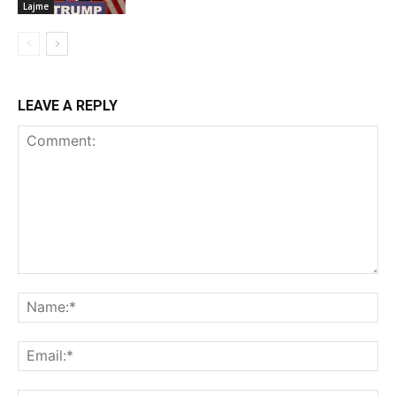
Lajme
LEAVE A REPLY
Comment:
Na
Ema