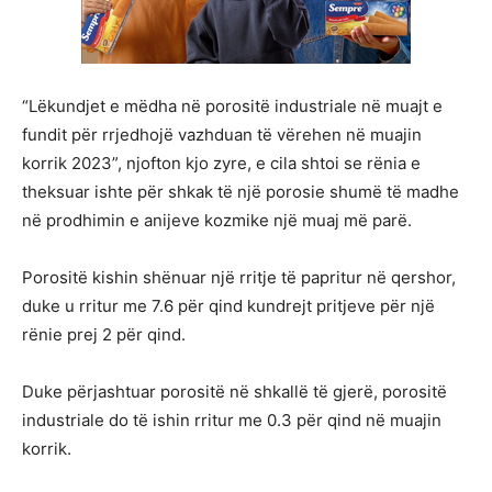
“Lëkundjet e mëdha në porositë industriale në muajt e
fundit për rrjedhojë vazhduan të vërehen në muajin
korrik 2023”, njofton kjo zyre, e cila shtoi se rënia e
theksuar ishte për shkak të një porosie shumë të madhe
në prodhimin e anijeve kozmike një muaj më parë.
Porositë kishin shënuar një rritje të papritur në qershor,
duke u rritur me 7.6 për qind kundrejt pritjeve për një
rënie prej 2 për qind.
Duke përjashtuar porositë në shkallë të gjerë, porositë
industriale do të ishin rritur me 0.3 për qind në muajin
korrik.