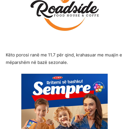
Këto porosi ranë me 11.7 për qind, krahasuar me muajin e
mëparshëm në bazë sezonale.