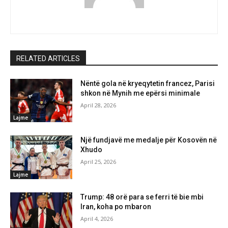
RELATED ARTICLES
Nëntë gola në kryeqytetin francez, Parisi
shkon në Mynih me epërsi minimale
April 28, 2026
Lajme
Një fundjavë me medalje për Kosovën në
Xhudo
April 25, 2026
Lajme
Trump: 48 orë para se ferri të bie mbi
Iran, koha po mbaron
April 4, 2026