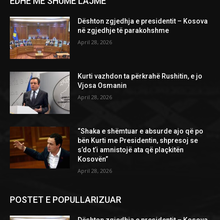
EDHE MË SHUMË LAJME
Dështon zgjedhja e presidentit – Kosova
në zgjedhje të parakohshme
April 28, 2026
Kurti vazhdon ta përkrahë Rushitin, e jo
Vjosa Osmanin
April 28, 2026
“Shaka e shëmtuar e absurde ajo që po
bën Kurti me Presidentin, shpresoj se
s’do t’i amnistojë ata që plaçkitën
Kosovën”
April 28, 2026
POSTET E POPULLARIZUAR
Dështon zgjedhja e presidentit – Kosova