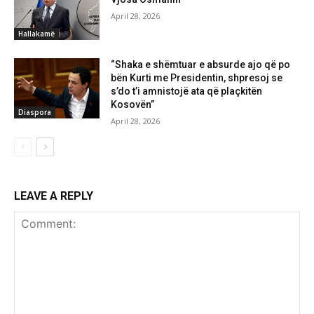
April 28, 2026
Hallakamë
“Shaka e shëmtuar e absurde ajo që po
bën Kurti me Presidentin, shpresoj se
s’do t’i amnistojë ata që plaçkitën
Kosovën”
Diaspora
April 28, 2026
LEAVE A REPLY