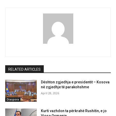
RELATED ARTICLES
Dështon zgjedhja e presidentit – Kosova
në zgjedhje të parakohshme
April 28, 2026
Diaspora
Kurti vazhdon ta përkrahë Rushitin, e jo
Vjosa Osmanin