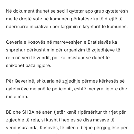
Në dokument thuhet se secili qytetar apo grup qytetarësh
me të drejtë vote në komunën përkatëse ka të drejtë të
ndërmarrë iniciativën për largimin e kryetarit të komunës.
Qeveria e Kosovës në marrëveshjen e Bratislavës ka
shprehur përkushtimin për organizim të zgjedhjeve të
reja në veri të vendit, por ka insistuar se duhet të
shikohet baza ligjore.
Për Qeverinë, shkuarja në zgjedhje përmes kërkesës së
qytetarëve me anë të peticionit, është mënyra ligjore dhe
më e mira.
BE dhe SHBA në anën tjetër kanë ripërsëritur thirrjet për
zgjedhje të reja, si kusht i heqjes së disa masave të
vendosura ndaj Kosovës, të cilën e bëjnë përgjegjëse për