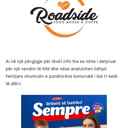
Ai në një përgjigje për tëvë1.info tha se ishte i detyruar
për një vendim të tillë dhe nëse analizohen lidhjet
familjare shumicën e punëtorëve komunalë i bie t’i ketë
të afërt.