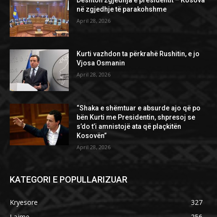
në zgjedhje të parakohshme
April 28, 2026
Kurti vazhdon ta përkrahë Rushitin, e jo
Vjosa Osmanin
April 28, 2026
“Shaka e shëmtuar e absurde ajo që po
bën Kurti me Presidentin, shpresoj se
s’do t’i amnistojë ata që plaçkitën
Kosovën”
April 28, 2026
KATEGORI E POPULLARIZUAR
Kryesore
327
Lajme
256