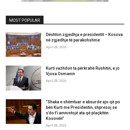
MOST POPULAR
Dështon zgjedhja e presidentit – Kosova
në zgjedhje të parakohshme
April 28, 2026
Kurti vazhdon ta përkrahë Rushitin, e jo
Vjosa Osmanin
April 28, 2026
“Shaka e shëmtuar e absurde ajo që po
bën Kurti me Presidentin, shpresoj se
s’do t’i amnistojë ata që plaçkitën
Kosovën”
April 28, 2026