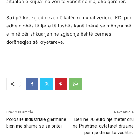
situatën e krijuar në veri të vendit në maj dhe qershor.
Sa i përket zgjedhjeve në katër komunat veriore, KDI por
edhe njohës të tjerë të fushës kanë thënë se mënyra më
e mirë për shkuarjen në zgjedhje është përmes
dorëheqjes së kryetarëve.
Previous article
Next article
Porositë industriale gjermane
Deri në 70 euro një metër dru
bien më shumë se sa pritej
në Prishtinë, qytetarët druajnë
për një dimër të vështirë