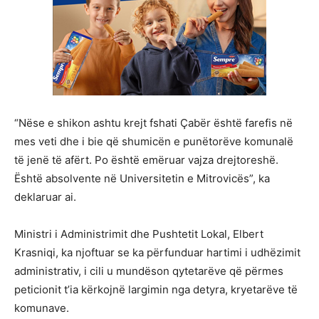
“Nëse e shikon ashtu krejt fshati Çabër është farefis në
mes veti dhe i bie që shumicën e punëtorëve komunalë
të jenë të afërt. Po është emëruar vajza drejtoreshë.
Është absolvente në Universitetin e Mitrovicës”, ka
deklaruar ai.
Ministri i Administrimit dhe Pushtetit Lokal, Elbert
Krasniqi, ka njoftuar se ka përfunduar hartimi i udhëzimit
administrativ, i cili u mundëson qytetarëve që përmes
peticionit t’ia kërkojnë largimin nga detyra, kryetarëve të
komunave.