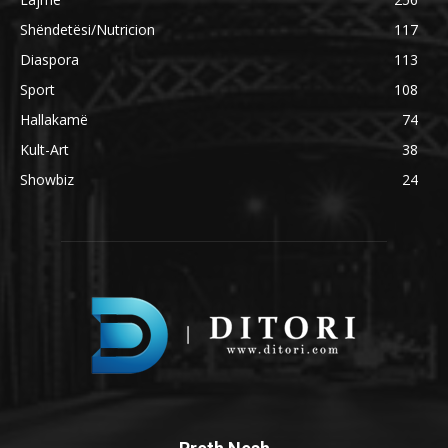
Shëndetësi/Nutricion
117
Diaspora
113
Sport
108
Hallakamë
74
Kult-Art
38
Showbiz
24