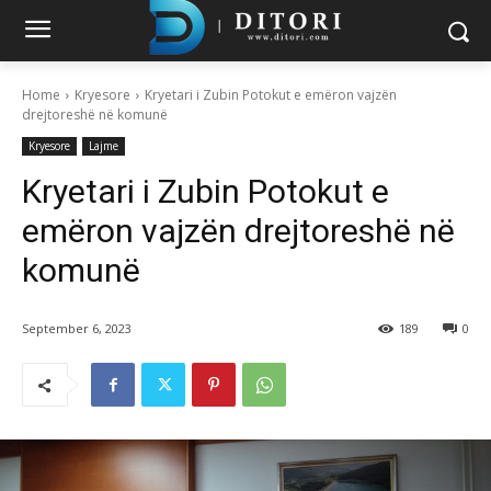
Home
Kryesore
Kryetari i Zubin Potokut e emëron vajzën
drejtoreshë në komunë
Kryesore
Lajme
Kryetari i Zubin Potokut e
emëron vajzën drejtoreshë në
komunë
September 6, 2023
189
0