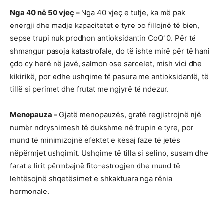
Nga 40 në 50 vjeç –
Nga 40 vjeç e tutje, ka më pak
energji dhe madje kapacitetet e tyre po fillojnë të bien,
sepse trupi nuk prodhon antioksidantin CoQ10. Për të
shmangur pasoja katastrofale, do të ishte mirë për të hani
çdo dy herë në javë, salmon ose sardelet, mish vici dhe
kikirikë, por edhe ushqime të pasura me antioksidantë, të
tillë si perimet dhe frutat me ngjyrë të ndezur.
Menopauza –
Gjatë menopauzës, gratë regjistrojnë një
numër ndryshimesh të dukshme në trupin e tyre, por
mund të minimizojnë efektet e kësaj faze të jetës
nëpërmjet ushqimit. Ushqime të tilla si selino, susam dhe
farat e lirit përmbajnë fito-estrogjen dhe mund të
lehtësojnë shqetësimet e shkaktuara nga rënia
hormonale.