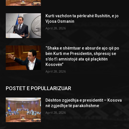
Kurti vazhdon ta përkrahë Rushitin, e jo
Vjosa Osmanin
April 28, 2026
“Shaka e shëmtuar e absurde ajo që po
bën Kurti me Presidentin, shpresoj se
s’do t’i amnistojë ata që plaçkitën
Kosovën”
April 28, 2026
POSTET E POPULLARIZUAR
Dështon zgjedhja e presidentit – Kosova
në zgjedhje të parakohshme
April 28, 2026