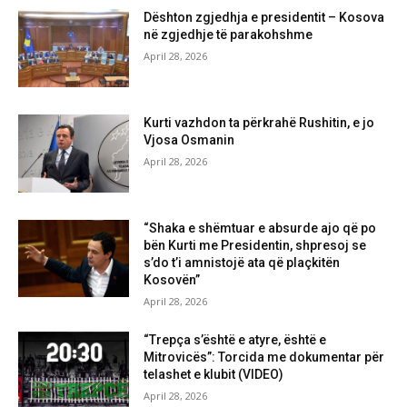
Dështon zgjedhja e presidentit – Kosova
në zgjedhje të parakohshme
April 28, 2026
Kurti vazhdon ta përkrahë Rushitin, e jo
Vjosa Osmanin
April 28, 2026
“Shaka e shëmtuar e absurde ajo që po
bën Kurti me Presidentin, shpresoj se
s’do t’i amnistojë ata që plaçkitën
Kosovën”
April 28, 2026
“Trepça s’është e atyre, është e
Mitrovicës”: Torcida me dokumentar për
telashet e klubit (VIDEO)
April 28, 2026