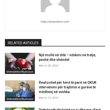
http://www.ditori.com
RELATED ARTICLES
Një mollë në ditë – ndikimi në tretje,
peshë dhe shëndet
March 28, 2026
Shëndetësi/Nutricion
Realizohet për herë të parë në QKUK
intervenimi për trajtimin e gurëve të
mëdhenj në veshka
March 13, 2026
Shëndetësi/Nutricion
Dietologët zbulojnë se si dhe me çfarë