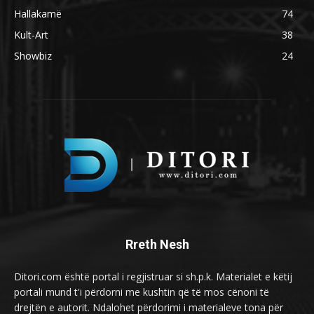
Hallakamë
74
Kult-Art
38
Showbiz
24
Rreth Nesh
Ditori.com është portal i regjistruar si sh.p.k. Materialet e këtij
portali mund t'i përdorni me kushtin që të mos cënoni të
drejtën e autorit. Ndalohet përdorimi i materialeve tona për