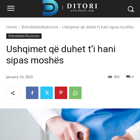
Home
Shëndetësi/Nutricion
Ushqimet që duhet t’i hani sipas moshës
Shëndetësi/Nutricion
Ushqimet që duhet t’i hani
sipas moshës
January 25, 2023
395
0