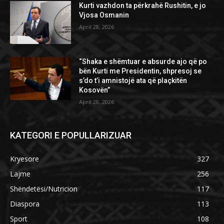
Kurti vazhdon ta përkrahë Rushitin, e jo
Vjosa Osmanin
April 28, 2026
“Shaka e shëmtuar e absurde ajo që po
bën Kurti me Presidentin, shpresoj se
s’do t’i amnistojë ata që plaçkitën
Kosovën”
April 28, 2026
KATEGORI E POPULLARIZUAR
Kryesore
327
Lajme
256
Shëndetësi/Nutricion
117
Diaspora
113
Sport
108