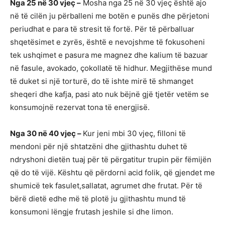
Nga 25 në 30 vjeç –
Mosha nga 25 në 30 vjeç është ajo
në të cilën ju përballeni me botën e punës dhe përjetoni
periudhat e para të stresit të fortë. Për të përballuar
shqetësimet e zyrës, është e nevojshme të fokusoheni
tek ushqimet e pasura me magnez dhe kalium të bazuar
në fasule, avokado, çokollatë të hidhur. Megjithëse mund
të duket si një torturë, do të ishte mirë të shmanget
sheqeri dhe kafja, pasi ato nuk bëjnë gjë tjetër vetëm se
konsumojnë rezervat tona të energjisë.
Nga 30 në 40 vjeç –
Kur jeni mbi 30 vjeç, filloni të
mendoni për një shtatzëni dhe gjithashtu duhet të
ndryshoni dietën tuaj për të përgatitur trupin për fëmijën
që do të vijë. Kështu që përdorni acid folik, që gjendet me
shumicë tek fasulet,sallatat, agrumet dhe frutat. Për të
bërë dietë edhe më të plotë ju gjithashtu mund të
konsumoni lëngje frutash jeshile si dhe limon.