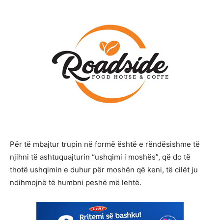
Për të mbajtur trupin në formë është e rëndësishme të
njihni të ashtuquajturin “ushqimi i moshës”, që do të
thotë ushqimin e duhur për moshën që keni, të cilët ju
ndihmojnë të humbni peshë më lehtë.