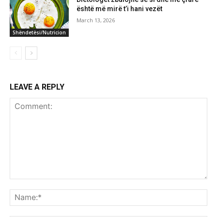
është më mirë t’i hani vezët
March 13, 2026
Shëndetësi/Nutricion
LEAVE A REPLY
Comment:
Na