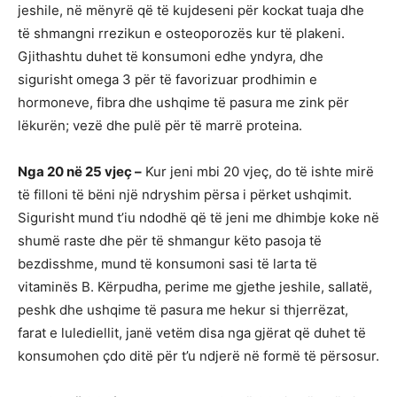
jeshile, në mënyrë që të kujdeseni për kockat tuaja dhe
të shmangni rrezikun e osteoporozës kur të plakeni.
Gjithashtu duhet të konsumoni edhe yndyra, dhe
sigurisht omega 3 për të favorizuar prodhimin e
hormoneve, fibra dhe ushqime të pasura me zink për
lëkurën; vezë dhe pulë për të marrë proteina.
Nga 20 në 25 vjeç –
Kur jeni mbi 20 vjeç, do të ishte mirë
të filloni të bëni një ndryshim përsa i përket ushqimit.
Sigurisht mund t’iu ndodhë që të jeni me dhimbje koke në
shumë raste dhe për të shmangur këto pasoja të
bezdisshme, mund të konsumoni sasi të larta të
vitaminës B. Kërpudha, perime me gjethe jeshile, sallatë,
peshk dhe ushqime të pasura me hekur si thjerrëzat,
farat e lulediellit, janë vetëm disa nga gjërat që duhet të
konsumohen çdo ditë për t’u ndjerë në formë të përsosur.