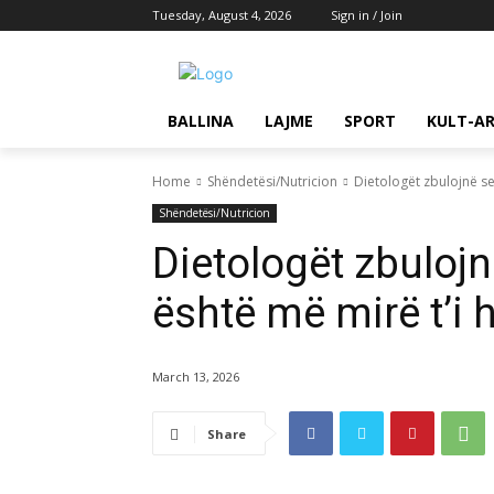
Tuesday, August 4, 2026
Sign in / Join
BALLINA
LAJME
SPORT
KULT-A
Home
Shëndetësi/Nutricion
Dietologët zbulojnë se 
Shëndetësi/Nutricion
Dietologët zbulojn
është më mirë t’i 
March 13, 2026
Share