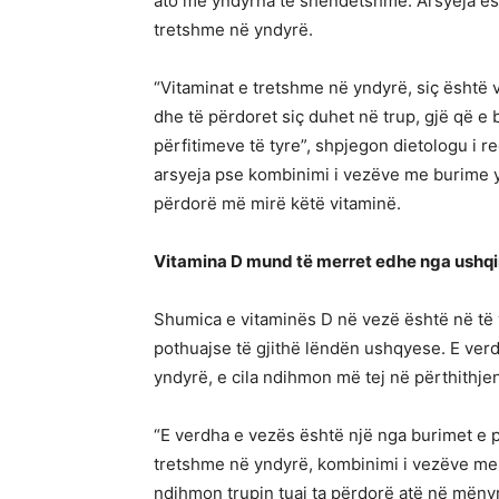
ato me yndyrna të shëndetshme. Arsyeja ësht
tretshme në yndyrë.
“Vitaminat e tretshme në yndyrë, siç është v
dhe të përdoret siç duhet në trup, gjë që e
përfitimeve të tyre”, shpjegon dietologu i r
arsyeja pse kombinimi i vezëve me burime 
përdorë më mirë këtë vitaminë.
Vitamina D mund të merret edhe nga ushqi
Shumica e vitaminës D në vezë është në të 
pothuajse të gjithë lëndën ushqyese. E ver
yndyrë, e cila ndihmon më tej në përthithje
“E verdha e vezës është një nga burimet e 
tretshme në yndyrë, kombinimi i vezëve me 
ndihmon trupin tuaj ta përdorë atë në mënyr