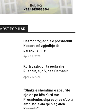
MOST POPULAR
Dështon zgjedhja e presidentit –
Kosova në zgjedhje të
parakohshme
April 28, 2026
Kurti vazhdon ta përkrahë
Rushitin, e jo Vjosa Osmanin
April 28, 2026
“Shaka e shëmtuar e absurde
ajo që po bën Kurti me
Presidentin, shpresoj se s’do t’i
amnistojë ata që plaçkitën
Kosovën”