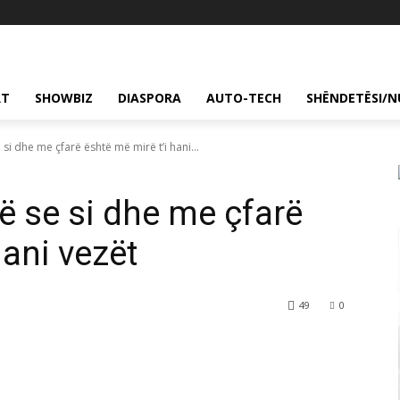
RT
SHOWBIZ
DIASPORA
AUTO-TECH
SHËNDETËSI/N
si dhe me çfarë është më mirë t’i hani...
ë se si dhe me çfarë
hani vezët
49
0