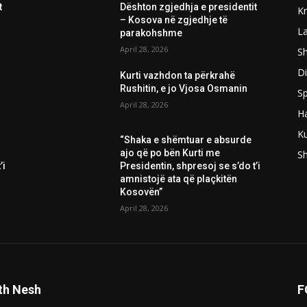
t
Dështon zgjedhja e presidentit
K
– Kosova në zgjedhje të
L
parakohshme
April 28, 2026
Sh
D
Kurti vazhdon ta përkrahë
Rushitin, e jo Vjosa Osmanin
Sp
April 28, 2026
H
Ku
“Shaka e shëmtuar e absurde
ajo që po bën Kurti me
S
’i
Presidentin, shpresoj se s’do t’i
amnistojë ata që plaçkitën
Kosovën”
April 28, 2026
th Nesh
F