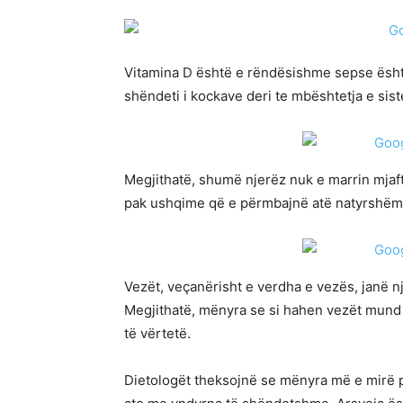
Vitamina D është e rëndësishme sepse ësht
shëndeti i kockave deri te mbështetja e si
Megjithatë, shumë njerëz nuk e marrin mja
pak ushqime që e përmbajnë atë natyrshëm
Vezët, veçanërisht e verdha e vezës, janë nj
Megjithatë, mënyra se si hahen vezët mund 
të vërtetë.
Dietologët theksojnë se mënyra më e mirë p