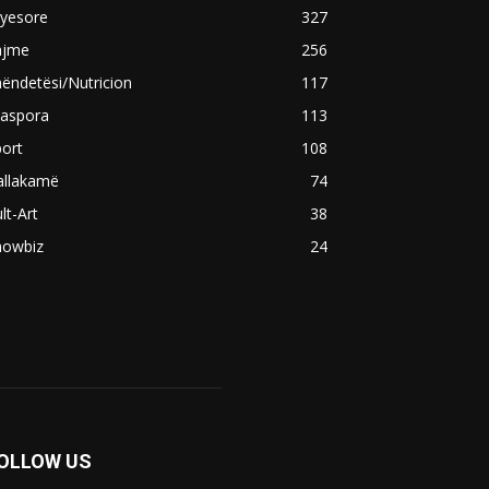
ryesore
327
ajme
256
ëndetësi/Nutricion
117
iaspora
113
ort
108
allakamë
74
lt-Art
38
howbiz
24
OLLOW US