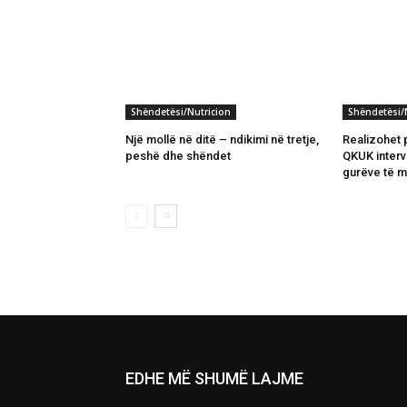
Shëndetësi/Nutricion
Shëndetësi/
Një mollë në ditë – ndikimi në tretje,
Realizohet 
peshë dhe shëndet
QKUK interve
gurëve të m
EDHE MË SHUMË LAJME