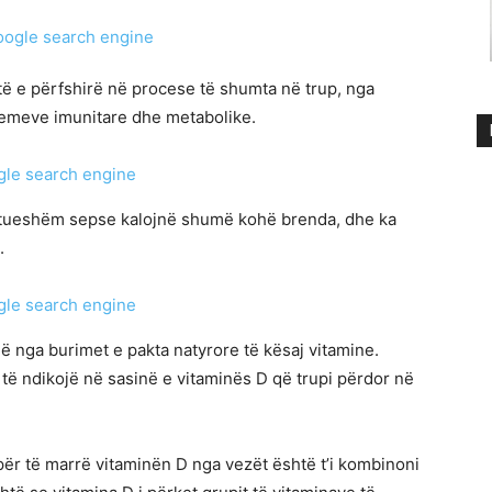
ë e përfshirë në procese të shumta në trup, nga
stemeve imunitare dhe metabolike.
ftueshëm sepse kalojnë shumë kohë brenda, dhe ka
.
ë nga burimet e pakta natyrore të kësaj vitamine.
të ndikojë në sasinë e vitaminës D që trupi përdor në
ër të marrë vitaminën D nga vezët është t’i kombinoni