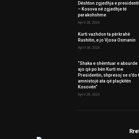
Dështon zgjedhja e presidenti
– Kosova në zgjedhje të
parakohshme
April 28, 2026
Kurti vazhdon ta përkrahë
Rushitin, e jo Vjosa Osmanin
April 28, 2026
“Shaka e shëmtuar e absurde
ajo që po bën Kurti me
Presidentin, shpresoj se s’do t
amnistojë ata që plaçkitën
Kosovën”
April 28, 2026
Rre