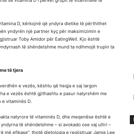
ë se vitamina D i përket grupit të vitaminave të
itamina D, kërkojnë që yndyra dietike të përthithet
 bën yndyrën një partner kyç për maksimizimin e
egjistruar Toby Amidor për EatingWell. Kjo është
yndyrnash të shëndetshme mund ta ndihmojë trupin ta
me të tjera
verdhën e vezës, kështu që heqja e saj largon
dha e vezës është gjithashtu e pasur natyrshëm me
n e vitaminës D.
pakta natyrore të vitaminës D, dhe meqenëse është e
yndyrna të shëndetshme – si avokado ose vaj ulliri –
ë më efikase”, thotë dietologia e regjistruar Jamie Lee