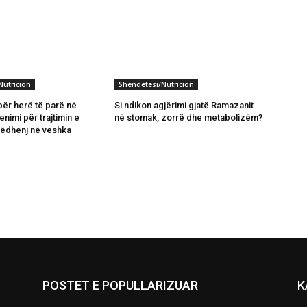
Nutricion
Shëndetësi/Nutricion
për herë të parë në
Si ndikon agjërimi gjatë Ramazanit
nimi për trajtimin e
në stomak, zorrë dhe metabolizëm?
ëdhenj në veshka
POSTET E POPULLARIZUAR
K