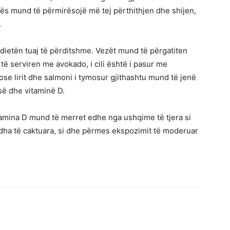
yrës mund të përmirësojë më tej përthithjen dhe shijen,
.
ë dietën tuaj të përditshme. Vezët mund të përgatiten
 të serviren me avokado, i cili është i pasur me
se lirit dhe salmoni i tymosur gjithashtu mund të jenë
esë dhe vitaminë D.
tamina D mund të merret edhe nga ushqime të tjera si
udha të caktuara, si dhe përmes ekspozimit të moderuar