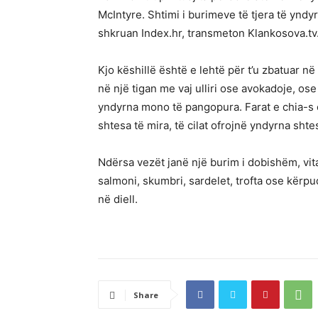
McIntyre. Shtimi i burimeve të tjera të ynd
shkruan Index.hr, transmeton Klankosova.tv
Kjo këshillë është e lehtë për t’u zbatuar n
në një tigan me vaj ulliri ose avokadoje, ose
yndyrna mono të pangopura. Farat e chia-s o
shtesa të mira, të cilat ofrojnë yndyrna sht
Ndërsa vezët janë një burim i dobishëm, vi
salmoni, skumbri, sardelet, trofta ose kërp
në diell.
Share