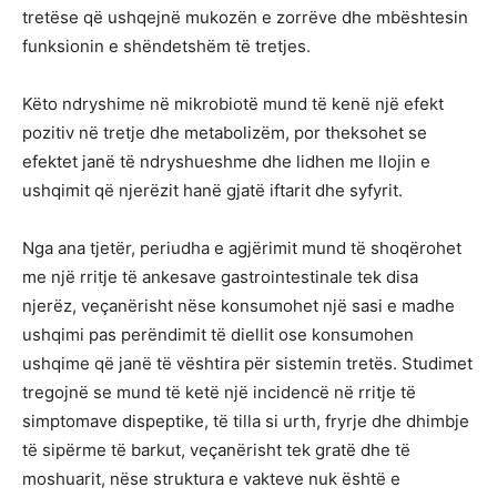
tretëse që ushqejnë mukozën e zorrëve dhe mbështesin
funksionin e shëndetshëm të tretjes.
Këto ndryshime në mikrobiotë mund të kenë një efekt
pozitiv në tretje dhe metabolizëm, por theksohet se
efektet janë të ndryshueshme dhe lidhen me llojin e
ushqimit që njerëzit hanë gjatë iftarit dhe syfyrit.
Nga ana tjetër, periudha e agjërimit mund të shoqërohet
me një rritje të ankesave gastrointestinale tek disa
njerëz, veçanërisht nëse konsumohet një sasi e madhe
ushqimi pas perëndimit të diellit ose konsumohen
ushqime që janë të vështira për sistemin tretës. Studimet
tregojnë se mund të ketë një incidencë në rritje të
simptomave dispeptike, të tilla si urth, fryrje dhe dhimbje
të sipërme të barkut, veçanërisht tek gratë dhe të
moshuarit, nëse struktura e vakteve nuk është e