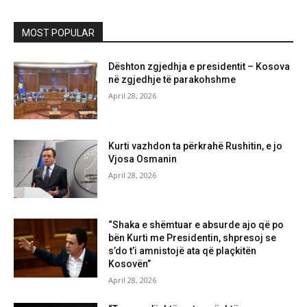
MOST POPULAR
Dështon zgjedhja e presidentit – Kosova
në zgjedhje të parakohshme
April 28, 2026
Kurti vazhdon ta përkrahë Rushitin, e jo
Vjosa Osmanin
April 28, 2026
“Shaka e shëmtuar e absurde ajo që po
bën Kurti me Presidentin, shpresoj se
s’do t’i amnistojë ata që plaçkitën
Kosovën”
April 28, 2026