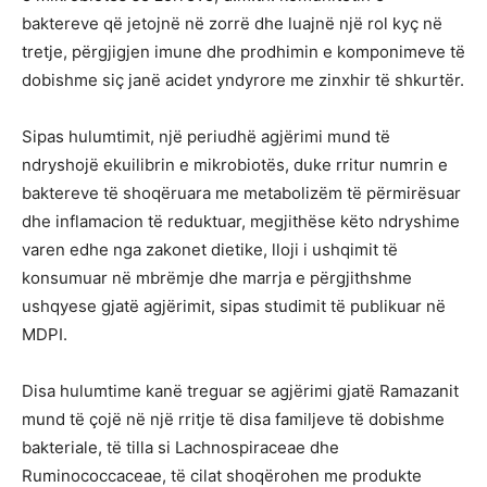
baktereve që jetojnë në zorrë dhe luajnë një rol kyç në
tretje, përgjigjen imune dhe prodhimin e komponimeve të
dobishme siç janë acidet yndyrore me zinxhir të shkurtër.
Sipas hulumtimit, një periudhë agjërimi mund të
ndryshojë ekuilibrin e mikrobiotës, duke rritur numrin e
baktereve të shoqëruara me metabolizëm të përmirësuar
dhe inflamacion të reduktuar, megjithëse këto ndryshime
varen edhe nga zakonet dietike, lloji i ushqimit të
konsumuar në mbrëmje dhe marrja e përgjithshme
ushqyese gjatë agjërimit, sipas studimit të publikuar në
MDPI.
Disa hulumtime kanë treguar se agjërimi gjatë Ramazanit
mund të çojë në një rritje të disa familjeve të dobishme
bakteriale, të tilla si Lachnospiraceae dhe
Ruminococcaceae, të cilat shoqërohen me produkte