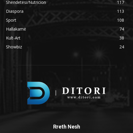
Shëndetësi/Nutricion
117
Diaspora
113
Sport
108
Hallakamë
74
Kult-Art
38
Showbiz
24
Rreth Nesh