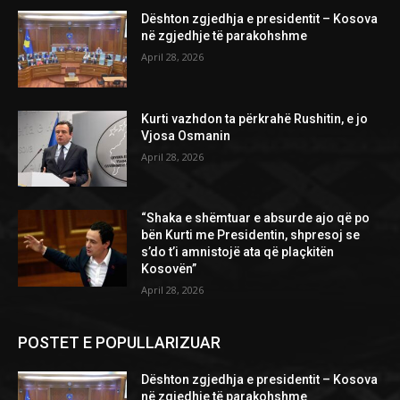
Dështon zgjedhja e presidentit – Kosova
në zgjedhje të parakohshme
April 28, 2026
Kurti vazhdon ta përkrahë Rushitin, e jo
Vjosa Osmanin
April 28, 2026
“Shaka e shëmtuar e absurde ajo që po
bën Kurti me Presidentin, shpresoj se
s’do t’i amnistojë ata që plaçkitën
Kosovën”
April 28, 2026
POSTET E POPULLARIZUAR
Dështon zgjedhja e presidentit – Kosova
në zgjedhje të parakohshme