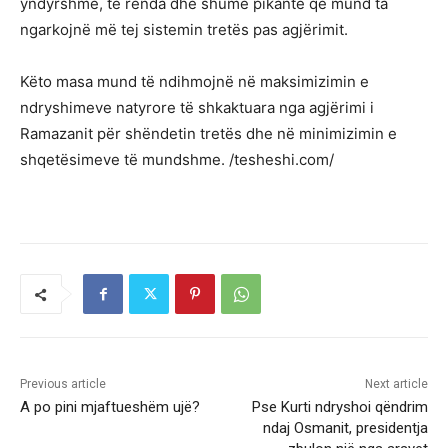
yndyrshme, të rënda dhe shumë pikante që mund ta
ngarkojnë më tej sistemin tretës pas agjërimit.
Këto masa mund të ndihmojnë në maksimizimin e
ndryshimeve natyrore të shkaktuara nga agjërimi i
Ramazanit për shëndetin tretës dhe në minimizimin e
shqetësimeve të mundshme. /tesheshi.com/
Previous article
Next article
A po pini mjaftueshëm ujë?
Pse Kurti ndryshoi qëndrim
ndaj Osmanit, presidentja