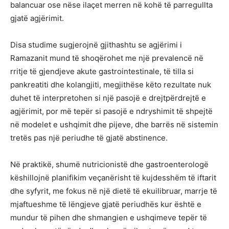
balancuar ose nëse ilaçet merren në kohë të parregullta
gjatë agjërimit.
Disa studime sugjerojnë gjithashtu se agjërimi i
Ramazanit mund të shoqërohet me një prevalencë në
rritje të gjendjeve akute gastrointestinale, të tilla si
pankreatiti dhe kolangjiti, megjithëse këto rezultate nuk
duhet të interpretohen si një pasojë e drejtpërdrejtë e
agjërimit, por më tepër si pasojë e ndryshimit të shpejtë
në modelet e ushqimit dhe pijeve, dhe barrës në sistemin
tretës pas një periudhe të gjatë abstinence.
Në praktikë, shumë nutricionistë dhe gastroenterologë
këshillojnë planifikim veçanërisht të kujdesshëm të iftarit
dhe syfyrit, me fokus në një dietë të ekuilibruar, marrje të
mjaftueshme të lëngjeve gjatë periudhës kur është e
mundur të pihen dhe shmangien e ushqimeve tepër të