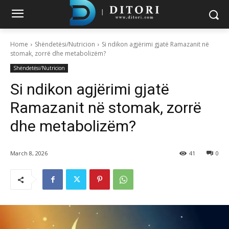
Home
Shëndetësi/Nutricion
Si ndikon agjërimi gjatë Ramazanit në
stomak, zorrë dhe metabolizëm?
Shëndetësi/Nutricion
Si ndikon agjërimi gjatë
Ramazanit në stomak, zorrë
dhe metabolizëm?
March 8, 2026
41
0