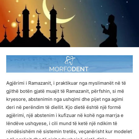
Agjërimi i Ramazanit, i praktikuar nga myslimanët në të
gjithë botën gjatë muajit të Ramazanit, përfshin, si më
kryesore, abstenimin nga ushqimi dhe pijet nga agimi
deri në perëndim të diellit. Kjo dietë është një formë
agjërimi, një abstenim i kufizuar në kohë nga marrja e
lëndëve ushqyese, i cili mund të ketë një ndikim të
rëndësishëm në sistemin tretës, veçanërisht kur modelet