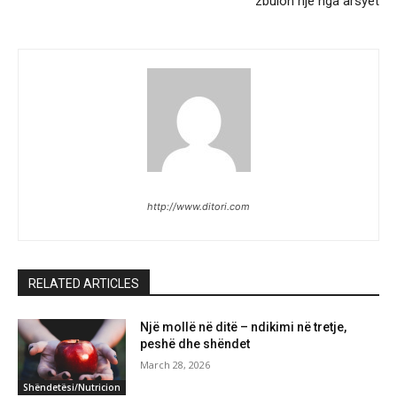
zbulon një nga arsyet
http://www.ditori.com
RELATED ARTICLES
Një mollë në ditë – ndikimi në tretje,
peshë dhe shëndet
March 28, 2026
Shëndetësi/Nutricion