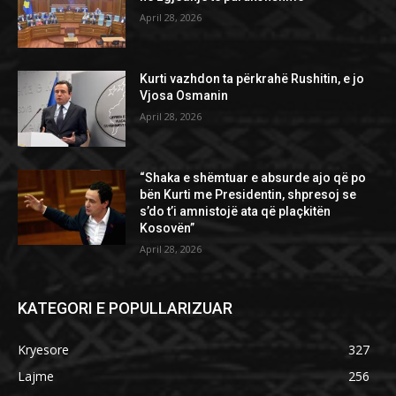
April 28, 2026
Kurti vazhdon ta përkrahë Rushitin, e jo
Vjosa Osmanin
April 28, 2026
“Shaka e shëmtuar e absurde ajo që po
bën Kurti me Presidentin, shpresoj se
s’do t’i amnistojë ata që plaçkitën
Kosovën”
April 28, 2026
KATEGORI E POPULLARIZUAR
Kryesore
327
Lajme
256