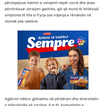
përshpejtuar kalimin e ushqimit nëpër zorrë dhe duke
përmirësuar zbrazjen gastrike, gjë që mund të lehtësojë
simptoma të tilla si fryrja ose ndjenja e rëndesës në
stomak pas vakteve.
Agjërimi ndikon gjithashtu në përbërjen dhe diversitetin
e mikrobiotës së zorrëve, d.m.th. komunitetin e