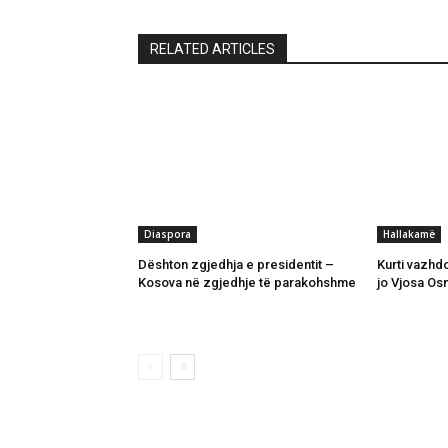
RELATED ARTICLES
Diaspora
Hallakamë
Dështon zgjedhja e presidentit –
Kurti vazhdo
Kosova në zgjedhje të parakohshme
jo Vjosa Os