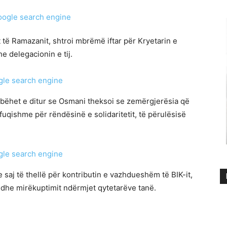
 të Ramazanit, shtroi mbrëmë iftar për Kryetarin e
 delegacionin e tij.
bëhet e ditur se Osmani theksoi se zemërgjerësia që
fuqishme për rëndësinë e solidaritetit, të përulësisë
saj të thellë për kontributin e vazhdueshëm të BIK-it,
s dhe mirëkuptimit ndërmjet qytetarëve tanë.