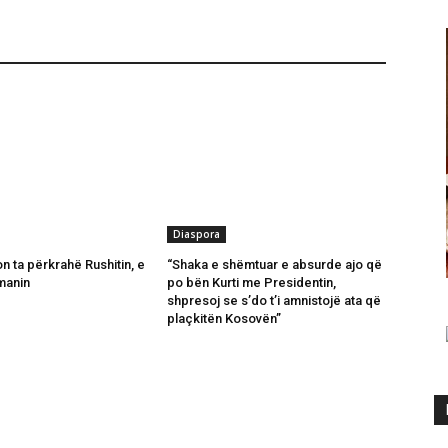
Diaspora
n ta përkrahë Rushitin, e
“Shaka e shëmtuar e absurde ajo që
manin
po bën Kurti me Presidentin,
shpresoj se s’do t’i amnistojë ata që
plaçkitën Kosovën”