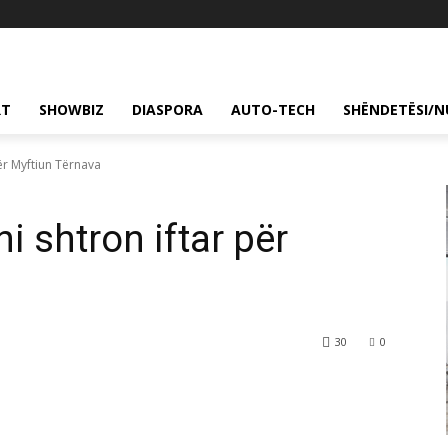
RT
SHOWBIZ
DIASPORA
AUTO-TECH
SHËNDETËSI/N
ër Myftiun Tërnava
 shtron iftar për
30
0