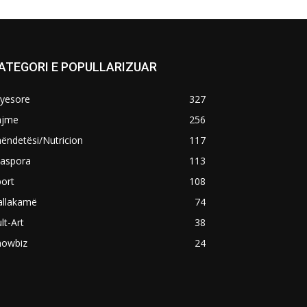
ATEGORI E POPULLARIZUAR
ryesore
327
ajme
256
ëndetësi/Nutricion
117
iaspora
113
ort
108
allakamë
74
lt-Art
38
howbiz
24