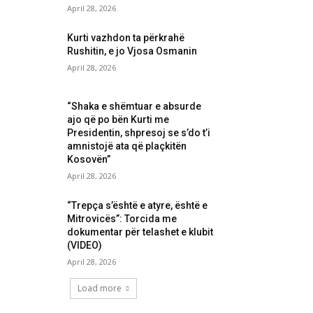
April 28, 2026
Kurti vazhdon ta përkrahë
Rushitin, e jo Vjosa Osmanin
April 28, 2026
“Shaka e shëmtuar e absurde
ajo që po bën Kurti me
Presidentin, shpresoj se s’do t’i
amnistojë ata që plaçkitën
Kosovën”
April 28, 2026
“Trepça s’është e atyre, është e
Mitrovicës”: Torcida me
dokumentar për telashet e klubit
(VIDEO)
April 28, 2026
Load more