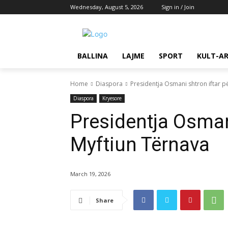
Wednesday, August 5, 2026
Sign in / Join
BALLINA
LAJME
SPORT
KULT-A
Home
Diaspora
Presidentja Osmani shtron iftar p
Diaspora
Kryesore
Presidentja Osmani
Myftiun Tërnava
March 19, 2026
Share