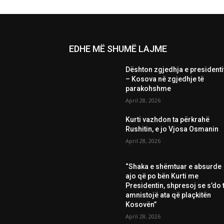
EDHE MË SHUMË LAJME
Dështon zgjedhja e presidenti
– Kosova në zgjedhje të
parakohshme
April 28, 2026
Kurti vazhdon ta përkrahë
Rushitin, e jo Vjosa Osmanin
April 28, 2026
“Shaka e shëmtuar e absurde
ajo që po bën Kurti me
Presidentin, shpresoj se s’do t
amnistojë ata që plaçkitën
Kosovën”
April 28, 2026