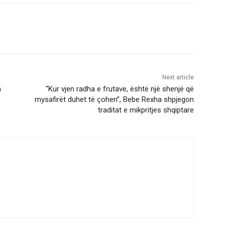
Next article
n
“Kur vjen radha e frutave, është një shenjë që
mysafirët duhet të çohen”, Bebe Rexha shpjegon
traditat e mikpritjes shqiptare