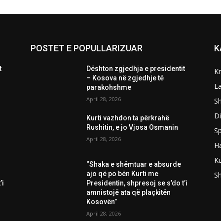
POSTET E POPULLARIZUAR
K
t
Dështon zgjedhja e presidentit
K
– Kosova në zgjedhje të
L
parakohshme
April 28, 2026
Sh
D
Kurti vazhdon ta përkrahë
Rushitin, e jo Vjosa Osmanin
Sp
April 28, 2026
H
Ku
“Shaka e shëmtuar e absurde
ajo që po bën Kurti me
S
’i
Presidentin, shpresoj se s’do t’i
amnistojë ata që plaçkitën
Kosovën”
April 28, 2026