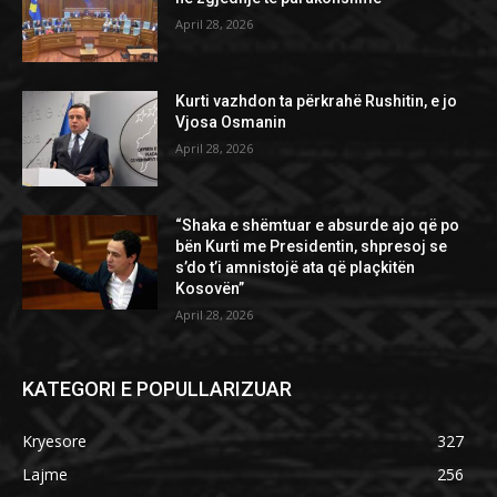
April 28, 2026
Kurti vazhdon ta përkrahë Rushitin, e jo
Vjosa Osmanin
April 28, 2026
“Shaka e shëmtuar e absurde ajo që po
bën Kurti me Presidentin, shpresoj se
s’do t’i amnistojë ata që plaçkitën
Kosovën”
April 28, 2026
KATEGORI E POPULLARIZUAR
Kryesore
327
Lajme
256