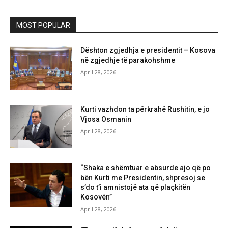
MOST POPULAR
Dështon zgjedhja e presidentit – Kosova
në zgjedhje të parakohshme
April 28, 2026
Kurti vazhdon ta përkrahë Rushitin, e jo
Vjosa Osmanin
April 28, 2026
“Shaka e shëmtuar e absurde ajo që po
bën Kurti me Presidentin, shpresoj se
s’do t’i amnistojë ata që plaçkitën
Kosovën”
April 28, 2026