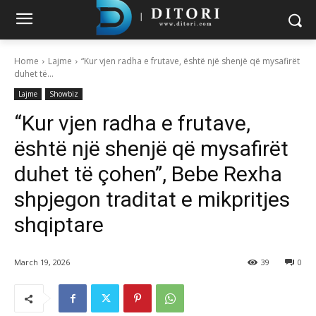
Home
Lajme
“Kur vjen radha e frutave, është një shenjë që mysafirët
duhet të...
Lajme
Showbiz
“Kur vjen radha e frutave,
është një shenjë që mysafirët
duhet të çohen”, Bebe Rexha
shpjegon traditat e mikpritjes
shqiptare
March 19, 2026
39
0