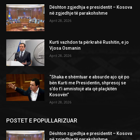
Dështon zgjedhja e presidentit – Kosova
në zgjedhje të parakohshme
April 28, 2026
Kurti vazhdon ta përkrahë Rushitin, e jo
Vjosa Osmanin
April 28, 2026
“Shaka e shëmtuar e absurde ajo që po
bën Kurti me Presidentin, shpresoj se
s’do t’i amnistojë ata që plaçkitën
Kosovën”
April 28, 2026
POSTET E POPULLARIZUAR
Dështon zgjedhja e presidentit – Kosova
në zgjedhje të parakohshme