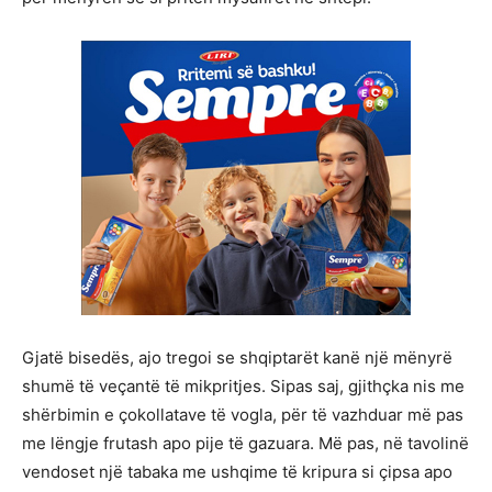
Gjatë bisedës, ajo tregoi se shqiptarët kanë një mënyrë
shumë të veçantë të mikpritjes. Sipas saj, gjithçka nis me
shërbimin e çokollatave të vogla, për të vazhduar më pas
me lëngje frutash apo pije të gazuara. Më pas, në tavolinë
vendoset një tabaka me ushqime të kripura si çipsa apo