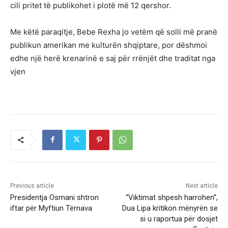
cili pritet të publikohet i plotë më 12 qershor.
Me këtë paraqitje, Bebe Rexha jo vetëm që solli më pranë
publikun amerikan me kulturën shqiptare, por dëshmoi
edhe një herë krenarinë e saj për rrënjët dhe traditat nga
vjen
Previous article
Next article
Presidentja Osmani shtron
“Viktimat shpesh harrohen”,
iftar për Myftiun Tërnava
Dua Lipa kritikon mënyrën se
si u raportua për dosjet