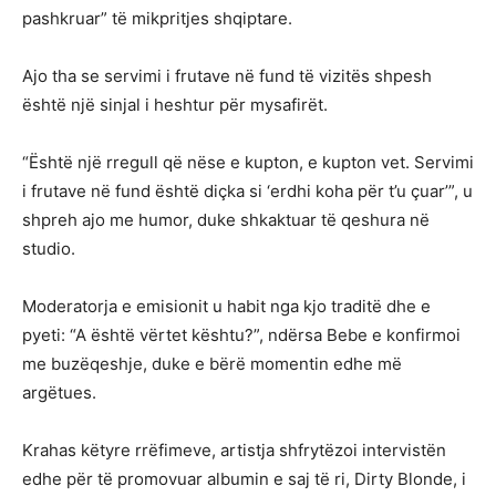
pashkruar” të mikpritjes shqiptare.
Ajo tha se servimi i frutave në fund të vizitës shpesh
është një sinjal i heshtur për mysafirët.
“Është një rregull që nëse e kupton, e kupton vet. Servimi
i frutave në fund është diçka si ‘erdhi koha për t’u çuar’”, u
shpreh ajo me humor, duke shkaktuar të qeshura në
studio.
Moderatorja e emisionit u habit nga kjo traditë dhe e
pyeti: “A është vërtet kështu?”, ndërsa Bebe e konfirmoi
me buzëqeshje, duke e bërë momentin edhe më
argëtues.
Krahas këtyre rrëfimeve, artistja shfrytëzoi intervistën
edhe për të promovuar albumin e saj të ri, Dirty Blonde, i