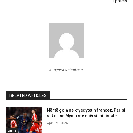
Epstein
http://www.ditori.com
RELATED ARTICLES
Nëntë gola në kryeqytetin francez, Parisi
shkon në Mynih me epërsi minimale
April 28, 2026
Lajme