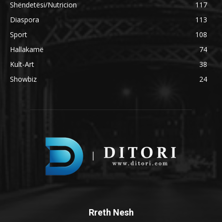
Shëndetësi/Nutricion
117
Diaspora
113
Sport
108
Hallakamë
74
Kult-Art
38
Showbiz
24
Rreth Nesh