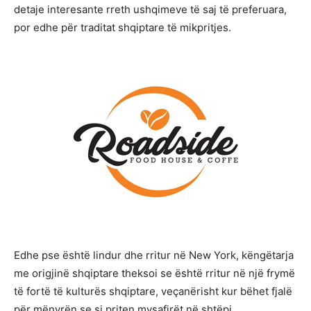
detaje interesante rreth ushqimeve të saj të preferuara,
por edhe për traditat shqiptare të mikpritjes.
Edhe pse është lindur dhe rritur në New York, këngëtarja
me origjinë shqiptare theksoi se është rritur në një frymë
të fortë të kulturës shqiptare, veçanërisht kur bëhet fjalë
për mënyrën se si priten mysafirët në shtëpi.