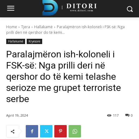
Home
Tjera
Hallakamë
Paralajmëron ish-koloneli i FSK-së: Nga
prilli deri në qershor do të kemi...
Hallakamë
Kryesore
Paralajmëron ish-koloneli i
FSK-së: Nga prilli deri në
qershor do të kemi telashe
serioze me grupet terroriste
serbe
April 19, 2024
117
0