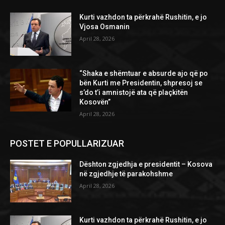
Kurti vazhdon ta përkrahë Rushitin, e jo
Vjosa Osmanin
April 28, 2026
“Shaka e shëmtuar e absurde ajo që po
bën Kurti me Presidentin, shpresoj se
s’do t’i amnistojë ata që plaçkitën
Kosovën”
April 28, 2026
POSTET E POPULLARIZUAR
Dështon zgjedhja e presidentit – Kosova
në zgjedhje të parakohshme
April 28, 2026
Kurti vazhdon ta përkrahë Rushitin, e jo