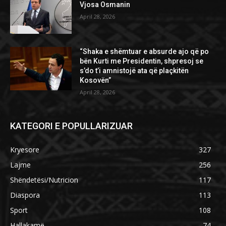
Vjosa Osmanin
April 28, 2026
“Shaka e shëmtuar e absurde ajo që po
bën Kurti me Presidentin, shpresoj se
s’do t’i amnistojë ata që plaçkitën
Kosovën”
April 28, 2026
KATEGORI E POPULLARIZUAR
Kryesore
327
Lajme
256
Shëndetësi/Nutricion
117
Diaspora
113
Sport
108
Hallakamë
74