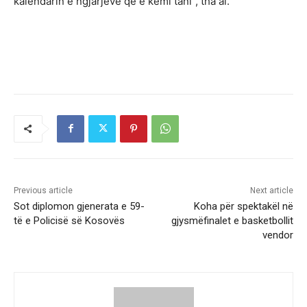
kalendarin e ngjarjeve që e kemi tani”, tha ai.
Previous article
Next article
Sot diplomon gjenerata e 59-
Koha për spektakël në
të e Policisë së Kosovës
gjysmëfinalet e basketbollit
vendor