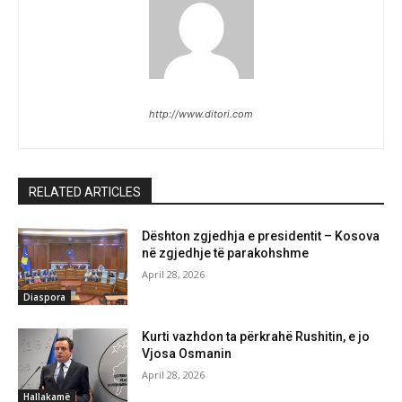
http://www.ditori.com
RELATED ARTICLES
Dështon zgjedhja e presidentit – Kosova
në zgjedhje të parakohshme
April 28, 2026
Diaspora
Kurti vazhdon ta përkrahë Rushitin, e jo
Vjosa Osmanin
April 28, 2026
Hallakamë