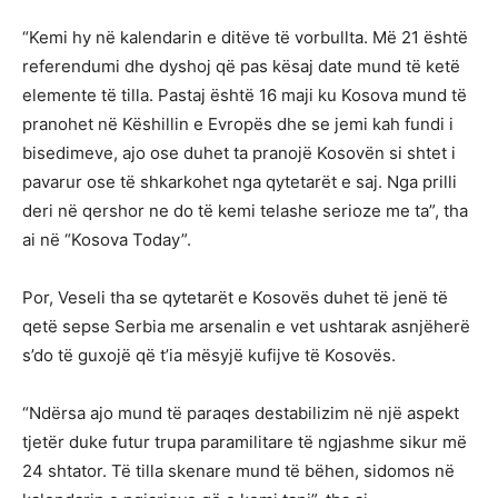
“Kemi hy në kalendarin e ditëve të vorbullta. Më 21 është
referendumi dhe dyshoj që pas kësaj date mund të ketë
elemente të tilla. Pastaj është 16 maji ku Kosova mund të
pranohet në Këshillin e Evropës dhe se jemi kah fundi i
bisedimeve, ajo ose duhet ta pranojë Kosovën si shtet i
pavarur ose të shkarkohet nga qytetarët e saj. Nga prilli
deri në qershor ne do të kemi telashe serioze me ta”, tha
ai në “Kosova Today”.
Por, Veseli tha se qytetarët e Kosovës duhet të jenë të
qetë sepse Serbia me arsenalin e vet ushtarak asnjëherë
s’do të guxojë që t’ia mësyjë kufijve të Kosovës.
“Ndërsa ajo mund të paraqes destabilizim në një aspekt
tjetër duke futur trupa paramilitare të ngjashme sikur më
24 shtator. Të tilla skenare mund të bëhen, sidomos në