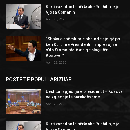
Kurti vazhdon ta përkrahë Rushitin, e jo
Vjosa Osmanin
April 28, 2026
“Shaka e shëmtuar e absurde ajo që po
bën Kurti me Presidentin, shpresoj se
s’do t’i amnistojë ata që plaçkitën
Kosovën”
April 28, 2026
POSTET E POPULLARIZUAR
Dështon zgjedhja e presidentit – Kosova
në zgjedhje të parakohshme
April 28, 2026
Kurti vazhdon ta përkrahë Rushitin, e jo
Vjosa Osmanin