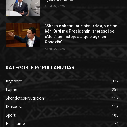
April 28, 2026
“Shaka e shëmtuar e absurde ajo që po
bën Kurti me Presidentin, shpresoj se
s’do t’i amnistojë ata që plaçkitën
Kosovën”
April 28, 2026
KATEGORI E POPULLARIZUAR
Kryesore
327
Lajme
256
Shëndetësi/Nutricion
117
Diaspora
113
Sport
108
Hallakamë
74