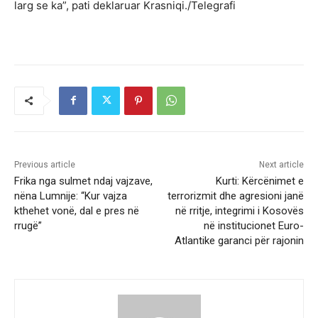
larg se ka”, pati deklaruar Krasniqi./Telegrafi
Previous article
Next article
Frika nga sulmet ndaj vajzave,
Kurti: Kërcënimet e
nëna Lumnije: “Kur vajza
terrorizmit dhe agresioni janë
kthehet vonë, dal e pres në
në rritje, integrimi i Kosovës
rrugë”
në institucionet Euro-
Atlantike garanci për rajonin