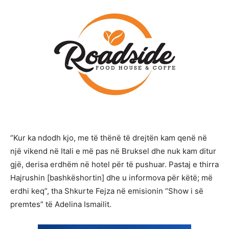
“Kur ka ndodh kjo, me të thënë të drejtën kam qenë në
një vikend në Itali e më pas në Bruksel dhe nuk kam ditur
gjë, derisa erdhëm në hotel për të pushuar. Pastaj e thirra
Hajrushin [bashkëshortin] dhe u informova për këtë; më
erdhi keq”, tha Shkurte Fejza në emisionin “Show i së
premtes” të Adelina Ismailit.