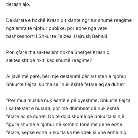
tjerash ajo.
Deklarata e hoxhë Krasniqit kishte ngritur shumë reagime
nga emra të njohur publike, por edhe nga vetë
bashkëshorti i Shkurte Fejzës, Hajrush Behluli.
Por, çfarë tha saktësisht hoxha Shefqet Krasniqi
saktësisht që nxiti kaq shumë reagime?
Ai javë më parë, bëri një deklaratë për artisten e njohur
Shkurte Fejza, ku tha se “nuk është fetare aq sa duhet”.
“Për mua muzika nuk është e pëlqyeshme, Shkurte Fejza
i ka tekstet e bukura, por më dhimbset që nuk është
fetare aq sa duhet. Do të doja shumë që Shkurta si një
figurë shumë e njohur në kombin tonë me qenë edhe
fetare, sepse edhe Shkurta ka me vdek si unë edhe hiq