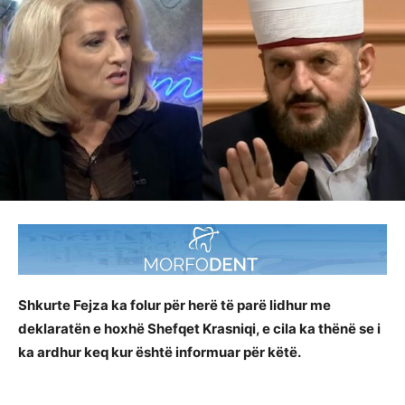
Shkurte Fejza ka folur për herë të parë lidhur me
deklaratën e hoxhë Shefqet Krasniqi, e cila ka thënë se i
ka ardhur keq kur është informuar për këtë.