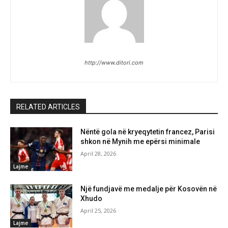
http://www.ditori.com
RELATED ARTICLES
Nëntë gola në kryeqytetin francez, Parisi
shkon në Mynih me epërsi minimale
April 28, 2026
Lajme
Një fundjavë me medalje për Kosovën në
Xhudo
April 25, 2026
Lajme