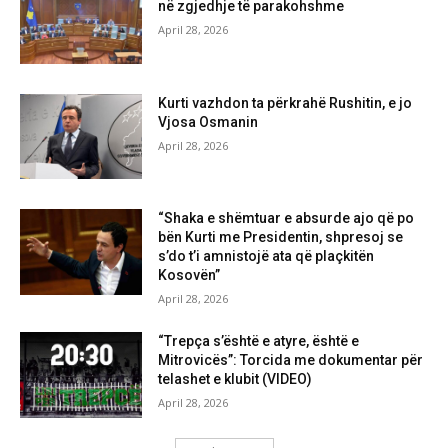
në zgjedhje të parakohshme
April 28, 2026
Kurti vazhdon ta përkrahë Rushitin, e jo
Vjosa Osmanin
April 28, 2026
“Shaka e shëmtuar e absurde ajo që po
bën Kurti me Presidentin, shpresoj se
s’do t’i amnistojë ata që plaçkitën
Kosovën”
April 28, 2026
“Trepça s’është e atyre, është e
Mitrovicës”: Torcida me dokumentar për
telashet e klubit (VIDEO)
April 28, 2026