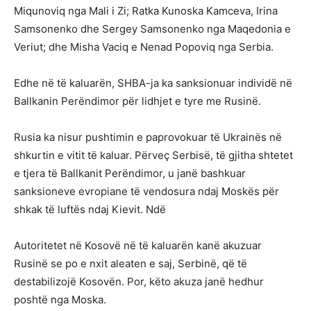
Miqunoviq nga Mali i Zi; Ratka Kunoska Kamceva, Irina
Samsonenko dhe Sergey Samsonenko nga Maqedonia e
Veriut; dhe Misha Vaciq e Nenad Popoviq nga Serbia.
Edhe në të kaluarën, SHBA-ja ka sanksionuar individë në
Ballkanin Perëndimor për lidhjet e tyre me Rusinë.
Rusia ka nisur pushtimin e paprovokuar të Ukrainës në
shkurtin e vitit të kaluar. Përveç Serbisë, të gjitha shtetet
e tjera të Ballkanit Perëndimor, u janë bashkuar
sanksioneve evropiane të vendosura ndaj Moskës për
shkak të luftës ndaj Kievit. Ndë
Autoritetet në Kosovë në të kaluarën kanë akuzuar
Rusinë se po e nxit aleaten e saj, Serbinë, që të
destabilizojë Kosovën. Por, këto akuza janë hedhur
poshtë nga Moska.