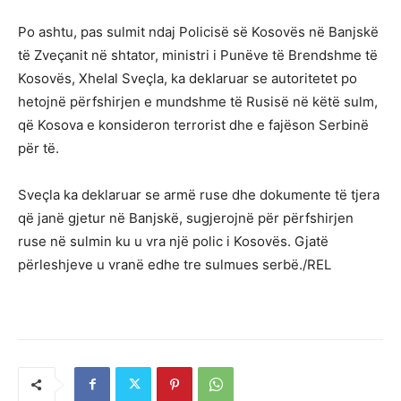
Po ashtu, pas sulmit ndaj Policisë së Kosovës në Banjskë
të Zveçanit në shtator, ministri i Punëve të Brendshme të
Kosovës, Xhelal Sveçla, ka deklaruar se autoritetet po
hetojnë përfshirjen e mundshme të Rusisë në këtë sulm,
që Kosova e konsideron terrorist dhe e fajëson Serbinë
për të.
Sveçla ka deklaruar se armë ruse dhe dokumente të tjera
që janë gjetur në Banjskë, sugjerojnë për përfshirjen
ruse në sulmin ku u vra një polic i Kosovës. Gjatë
përleshjeve u vranë edhe tre sulmues serbë./REL