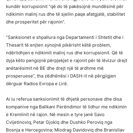
kundër korrupsionit “që do të pakësojnë mundësinë për
ndikimin malinj rus dhe të sjellin paqe afatgjatë, stabilitet
dhe prosperitet për rajonin”.
“Sanksionet e shpallura nga Departamenti i Shtetit dhe i
Thesarit të enjten synojnë pikërisht këtë problem,
ndërlidhjen e ndikimit malinj rus dhe korrupsionit. Që të
dyja këto pengojnë përpjekjet e rajonit për të lëvizur drejt
anëtarësimit në BE dhe drejt një të ardhme më
prosperuese”, tha zëdhënësi i DASH-it në përgjigjen
dërguar Radios Evropa e Lirë.
Ai iu referua sanksionimit të dhjetë personave dhe disa
kompanive nga Ballkani Perëndimor të lidhur me ndikimin
e Kremlinit në rajon. Në mesin e tyre janë Savo
Cvijetinoviq, Petar Gjokiq dhe Dushko Peroviq nga
Bosnja e Hercegovina; Miodrag Davidoviq dhe Branisllav