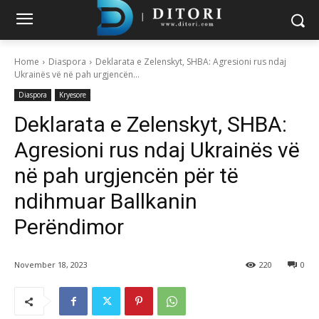
Home
Diaspora
Deklarata e Zelenskyt, SHBA: Agresioni rus ndaj
Ukrainës vë në pah urgjencën...
Diaspora
Kryesore
Deklarata e Zelenskyt, SHBA:
Agresioni rus ndaj Ukrainës vë
në pah urgjencën për të
ndihmuar Ballkanin
Perëndimor
November 18, 2023
220
0