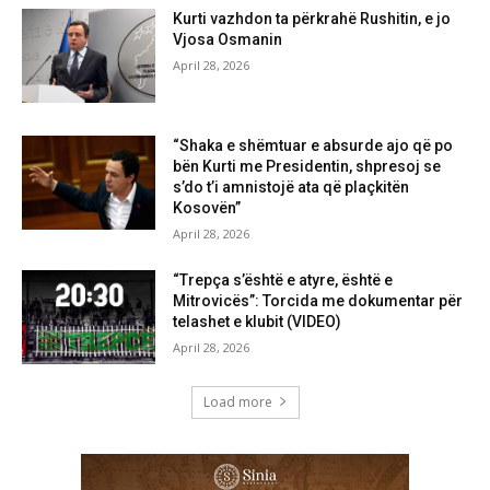
Kurti vazhdon ta përkrahë Rushitin, e jo
Vjosa Osmanin
April 28, 2026
“Shaka e shëmtuar e absurde ajo që po
bën Kurti me Presidentin, shpresoj se
s’do t’i amnistojë ata që plaçkitën
Kosovën”
April 28, 2026
“Trepça s’është e atyre, është e
Mitrovicës”: Torcida me dokumentar për
telashet e klubit (VIDEO)
April 28, 2026
Load more