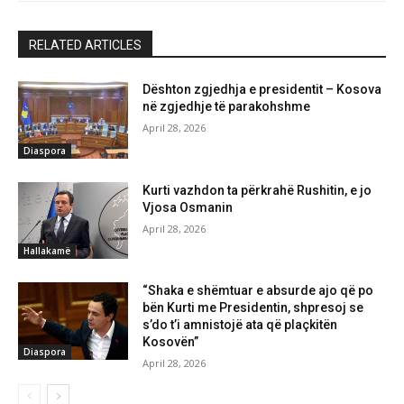
RELATED ARTICLES
Dështon zgjedhja e presidentit – Kosova
në zgjedhje të parakohshme
April 28, 2026
Diaspora
Kurti vazhdon ta përkrahë Rushitin, e jo
Vjosa Osmanin
April 28, 2026
Hallakamë
“Shaka e shëmtuar e absurde ajo që po
bën Kurti me Presidentin, shpresoj se
s’do t’i amnistojë ata që plaçkitën
Kosovën”
Diaspora
April 28, 2026