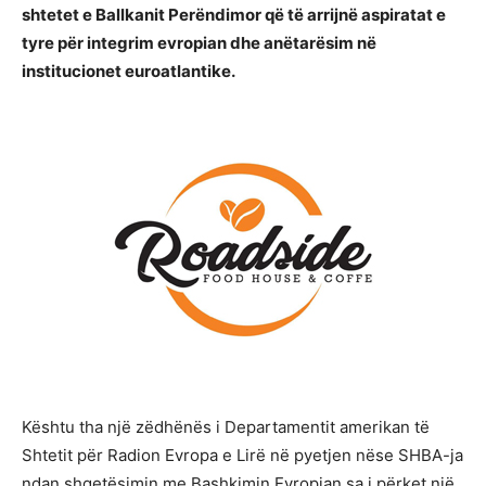
shtetet e Ballkanit Perëndimor që të arrijnë aspiratat e
tyre për integrim evropian dhe anëtarësim në
institucionet euroatlantike.
Kështu tha një zëdhënës i Departamentit amerikan të
Shtetit për Radion Evropa e Lirë në pyetjen nëse SHBA-ja
ndan shqetësimin me Bashkimin Evropian sa i përket një