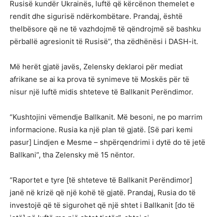
Rusisë kundër Ukrainës, luftë që kërcënon themelet e
rendit dhe sigurisë ndërkombëtare. Prandaj, është
thelbësore që ne të vazhdojmë të qëndrojmë së bashku
përballë agresionit të Rusisë”, tha zëdhënësi i DASH-it.
Më herët gjatë javës, Zelensky deklaroi për mediat
afrikane se ai ka prova të synimeve të Moskës për të
nisur një luftë midis shteteve të Ballkanit Perëndimor.
“Kushtojini vëmendje Ballkanit. Më besoni, ne po marrim
informacione. Rusia ka një plan të gjatë. [Së pari kemi
pasur] Lindjen e Mesme – shpërqendrimi i dytë do të jetë
Ballkani”, tha Zelensky më 15 nëntor.
“Raportet e tyre [të shteteve të Ballkanit Perëndimor]
janë në krizë që një kohë të gjatë. Prandaj, Rusia do të
investojë që të sigurohet që një shtet i Ballkanit [do të