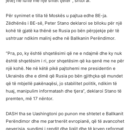
jetë] në luftë me një shtet tjetër”, shtoi ai.
Për synimet e tilla të Moskës u pajtua edhe BE-ja.
Zëdhënës i BE-së, Peter Stano deklaroi se blloku për një
kohë të gjatë ka thënë se Rusia po bën përpjekje për të
ushtruar ndikim malinj edhe në Ballkanin Perëndimor.
“Pra, po, ky është shqetësimi që ne e ndajmë dhe ky nuk
është shqetësim i ri, por shqetësim që ka qenë me ne për
një kohë. Ne në këtë pikë pajtohemi me presidentin e
Ukrainës dhe e dimë që Rusia po bën gjithçka që mundet
që të mbjellë pakënaqësi, jo stabilitet politik, ndikim të
huaj, manipulim informatash dhe tjera”, deklaroi Stano të
premten, më 17 nëntor.
DASH tha se Uashingtoni po punon me shtetet e Ballkanit
Perëndimor dhe me partnerët evropianë, që të avancohet
qeverisja, sundimi i rendit dhe ligjit dhe të kryen reformat