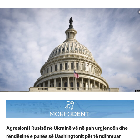
Agresioni i Rusisë në Ukrainë vë në pah urgjencën dhe
rëndësinë e punës së Uashingtonit për të ndihmuar