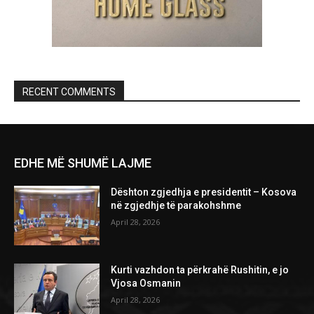
RECENT COMMENTS
EDHE MË SHUMË LAJME
Dështon zgjedhja e presidentit – Kosova
në zgjedhje të parakohshme
April 28, 2026
Kurti vazhdon ta përkrahë Rushitin, e jo
Vjosa Osmanin
April 28, 2026