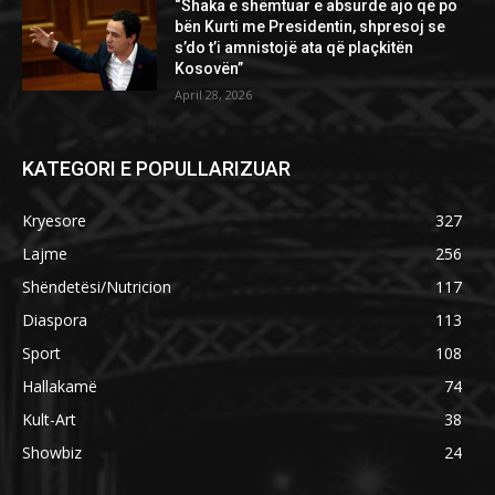
“Shaka e shëmtuar e absurde ajo që po
bën Kurti me Presidentin, shpresoj se
s’do t’i amnistojë ata që plaçkitën
Kosovën”
April 28, 2026
KATEGORI E POPULLARIZUAR
Kryesore
327
Lajme
256
Shëndetësi/Nutricion
117
Diaspora
113
Sport
108
Hallakamë
74
Kult-Art
38
Showbiz
24