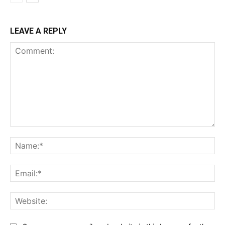
LEAVE A REPLY
Comment:
Na
Ema
Web