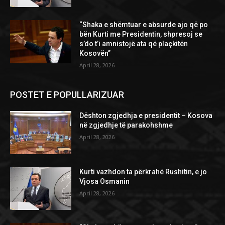
“Shaka e shëmtuar e absurde ajo që po
bën Kurti me Presidentin, shpresoj se
s’do t’i amnistojë ata që plaçkitën
Kosovën”
April 28, 2026
POSTET E POPULLARIZUAR
Dështon zgjedhja e presidentit – Kosova
në zgjedhje të parakohshme
April 28, 2026
Kurti vazhdon ta përkrahë Rushitin, e jo
Vjosa Osmanin
April 28, 2026