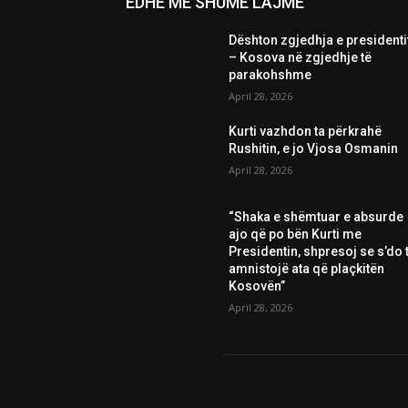
EDHE MË SHUMË LAJME
Dështon zgjedhja e presidenti
– Kosova në zgjedhje të
parakohshme
April 28, 2026
Kurti vazhdon ta përkrahë
Rushitin, e jo Vjosa Osmanin
April 28, 2026
“Shaka e shëmtuar e absurde
ajo që po bën Kurti me
Presidentin, shpresoj se s’do t
amnistojë ata që plaçkitën
Kosovën”
April 28, 2026