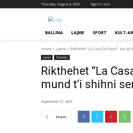
Thursday, August 6, 2026
Sign in / Join
BALLINA
LAJME
SPORT
KULT-A
Home
Lajme
Rikthehet “La Casa De Papel”, kur do të
Lajme
Showbiz
Rikthehet “La Casa
mund t’i shihni ser
September 21, 2023
Share