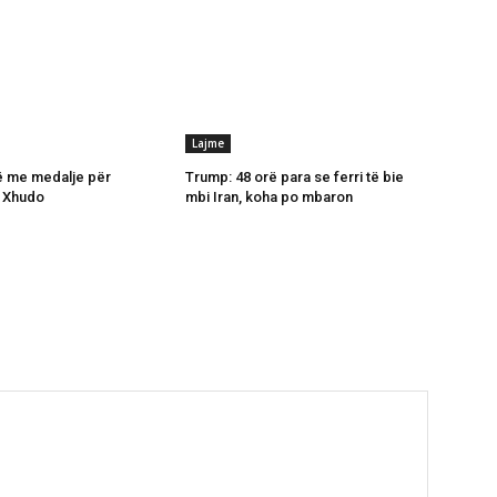
Lajme
ë me medalje për
Trump: 48 orë para se ferri të bie
 Xhudo
mbi Iran, koha po mbaron