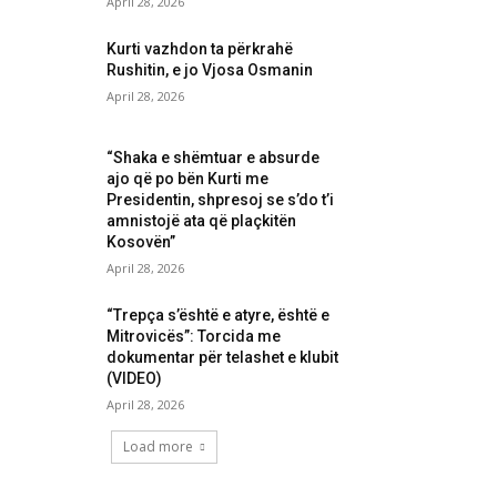
April 28, 2026
Kurti vazhdon ta përkrahë
Rushitin, e jo Vjosa Osmanin
April 28, 2026
“Shaka e shëmtuar e absurde
ajo që po bën Kurti me
Presidentin, shpresoj se s’do t’i
amnistojë ata që plaçkitën
Kosovën”
April 28, 2026
“Trepça s’është e atyre, është e
Mitrovicës”: Torcida me
dokumentar për telashet e klubit
(VIDEO)
April 28, 2026
Load more