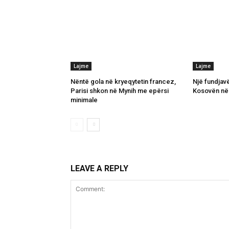
Lajme
Lajme
Nëntë gola në kryeqytetin francez,
Një fundjav
Parisi shkon në Mynih me epërsi
Kosovën në
minimale
LEAVE A REPLY