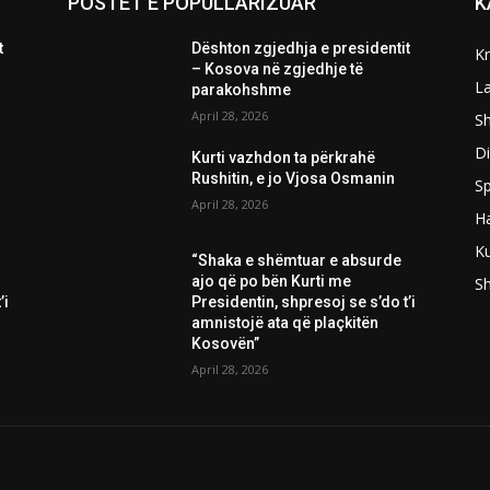
POSTET E POPULLARIZUAR
K
t
Dështon zgjedhja e presidentit
K
– Kosova në zgjedhje të
L
parakohshme
April 28, 2026
Sh
D
Kurti vazhdon ta përkrahë
Rushitin, e jo Vjosa Osmanin
Sp
April 28, 2026
H
Ku
“Shaka e shëmtuar e absurde
ajo që po bën Kurti me
S
’i
Presidentin, shpresoj se s’do t’i
amnistojë ata që plaçkitën
Kosovën”
April 28, 2026