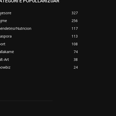
ATEGORI E POPULLARIZUAR
ryesore
327
ajme
256
ëndetësi/Nutricion
117
iaspora
113
ort
108
allakamë
74
lt-Art
38
howbiz
24