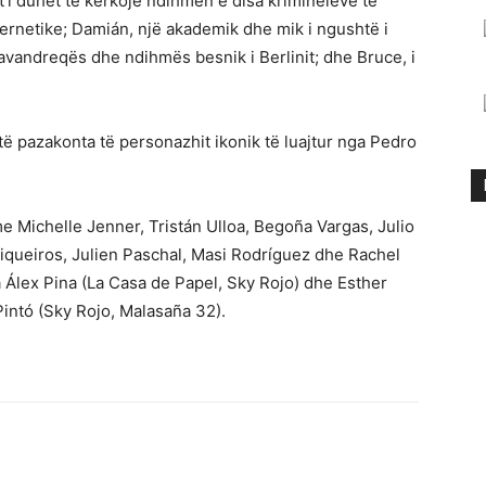
o t’i duhet të kërkojë ndihmën e disa kriminelëve të
ibernetike; Damián, një akademik dhe mik i ngushtë i
 bravandreqës dhe ndihmës besnik i Berlinit; dhe Bruce, i
ë të pazakonta të personazhit ikonik të luajtur nga Pedro
me Michelle Jenner, Tristán Ulloa, Begoña Vargas, Julio
queiros, Julien Paschal, Masi Rodríguez dhe Rachel
ga Álex Pina (La Casa de Papel, Sky Rojo) dhe Esther
intó (Sky Rojo, Malasaña 32).