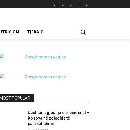
UTRICION
TJERA
MOST POPULAR
Dështon zgjedhja e presidentit –
Kosova në zgjedhje të
parakohshme