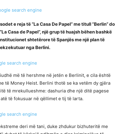
isodet e reja të “La Casa De Papel” me titull ”Berlin” do
 “La Casa de Papel”, një grup të huajsh bëhen bashkë
nstitucionet shtetërore të Spanjës me një plan të
 ekzekutuar nga Berlini.
iudhë më të hershme në jetën e Berlinit, e cila është
 të Money Heist. Berlini thotë se ka vetëm dy gjëra
ditë të mrekullueshme: dashuria dhe një ditë pagese
të të fokusuar në qëllimet e tij të larta.
më ekstreme deri më tani, duke zhdukur bizhuteritë me