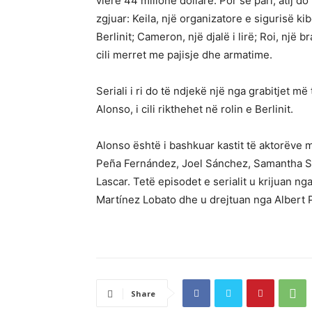
vlerë 44 milionë dollarë. Por së pari, atij d
zgjuar: Keila, një organizatore e sigurisë k
Berlinit; Cameron, një djalë i lirë; Roi, një
cili merret me pajisje dhe armatime.
Seriali i ri do të ndjekë një nga grabitjet m
Alonso, i cili rikthehet në rolin e Berlinit.
Alonso është i bashkuar kastit të aktorëve 
Peña Fernández, Joel Sánchez, Samantha Si
Lascar. Tetë episodet e serialit u krijuan n
Martínez Lobato dhe u drejtuan nga Albert P
Share