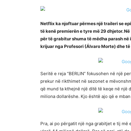
Netflix ka njoftuar përmes një traileri se ep
të kenë premierën e tyre më 29 dhjetor. Në
për të grabitur shuma të mëdha parash në i
krijuar nga Profesori (Álvaro Morte) dhe të
Seritë e reja “BERLIN” fokusohen në një per
prekur në rikthimet në sezonet e mëvonshme
që mund ta kthejnë një ditë të keqe në një 
miliona dollarëshe. Kjo është ajo që e mban a
Pra, ai po përgatit një nga grabitjet e tij 