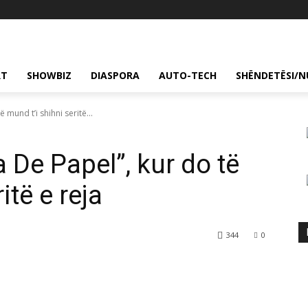
RT
SHOWBIZ
DIASPORA
AUTO-TECH
SHËNDETËSI/N
 mund t’i shihni seritë...
 De Papel”, kur do të
itë e reja
344
0