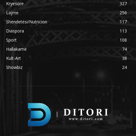
Kryesore
327
Lajme
256
Shëndetësi/Nutricion
117
Diaspora
113
Sport
108
Hallakamë
74
Kult-Art
38
Showbiz
24