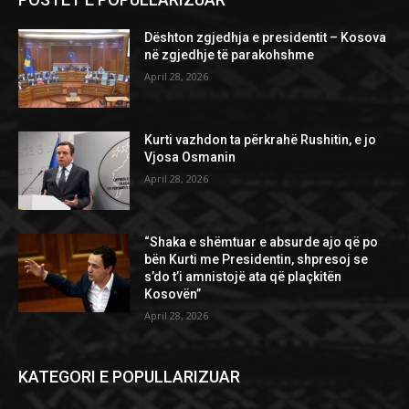
Dështon zgjedhja e presidentit – Kosova
në zgjedhje të parakohshme
April 28, 2026
Kurti vazhdon ta përkrahë Rushitin, e jo
Vjosa Osmanin
April 28, 2026
“Shaka e shëmtuar e absurde ajo që po
bën Kurti me Presidentin, shpresoj se
s’do t’i amnistojë ata që plaçkitën
Kosovën”
April 28, 2026
KATEGORI E POPULLARIZUAR