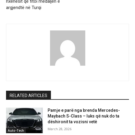
nxënësit që fitoi medaljen e
argjendtë në Turqi
RELATED ARTICLES
Pamje e parë nga brenda Mercedes-
Maybach S-Class – luks që nuk do ta
dëshironit ta vozisni vetë
March 28, 2026
Auto-Tech