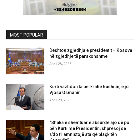
MOST POPULAR
Dështon zgjedhja e presidentit – Kosova
në zgjedhje të parakohshme
April 28, 2026
Kurti vazhdon ta përkrahë Rushitin, e jo
Vjosa Osmanin
April 28, 2026
“Shaka e shëmtuar e absurde ajo që po
bën Kurti me Presidentin, shpresoj se
s’do t’i amnistojë ata që plaçkitën