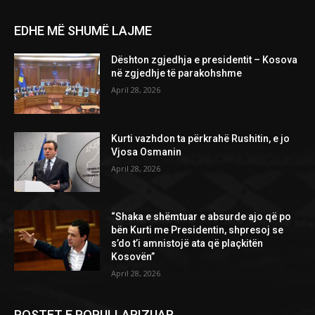
EDHE MË SHUMË LAJME
Dështon zgjedhja e presidentit – Kosova
në zgjedhje të parakohshme
April 28, 2026
Kurti vazhdon ta përkrahë Rushitin, e jo
Vjosa Osmanin
April 28, 2026
“Shaka e shëmtuar e absurde ajo që po
bën Kurti me Presidentin, shpresoj se
s’do t’i amnistojë ata që plaçkitën
Kosovën”
April 28, 2026
POSTET E POPULLARIZUAR