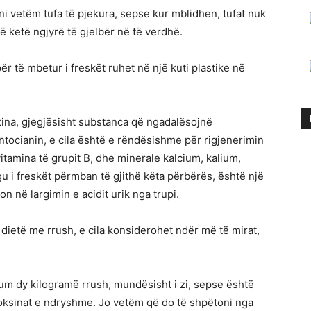
ni vetëm tufa të pjekura, sepse kur mblidhen, tufat nuk
 ketë ngjyrë të gjelbër në të verdhë.
r të mbetur i freskët ruhet në një kuti plastike në
tina, gjegjësisht substanca që ngadalësojnë
ntocianin, e cila është e rëndësishme për rigjenerimin
itamina të grupit B, dhe minerale kalcium, kalium,
i freskët përmban të gjithë këta përbërës, është një
n në largimin e acidit urik nga trupi.
 dietë me rrush, e cila konsiderohet ndër më të mirat,
m dy kilogramë rrush, mundësisht i zi, sepse është
oksinat e ndryshme. Jo vetëm që do të shpëtoni nga