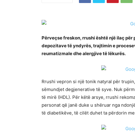
Përveçse freskon, rrushi është një ilaç për p
depozitave të yndyrës, trajtimin e procese
reumatizmale dhe alergjive të lëkurës.
Rrushi vepron si një tonik natyral për tru
sëmundjet degjenerative të syve. Nuk përmb
të mirë (HDL). Për këtë arsye, rrushi rekom
personat që janë duke u shëruar nga ndonjë 
të diabetikëve, të cilët duhet ta përdorin me