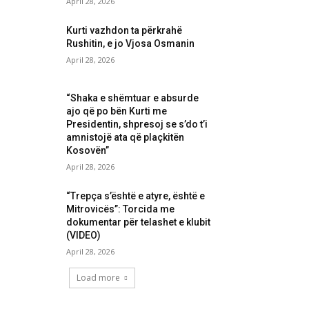
April 28, 2026
Kurti vazhdon ta përkrahë
Rushitin, e jo Vjosa Osmanin
April 28, 2026
“Shaka e shëmtuar e absurde
ajo që po bën Kurti me
Presidentin, shpresoj se s’do t’i
amnistojë ata që plaçkitën
Kosovën”
April 28, 2026
“Trepça s’është e atyre, është e
Mitrovicës”: Torcida me
dokumentar për telashet e klubit
(VIDEO)
April 28, 2026
Load more