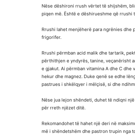
Nëse dëshironi rrush vërtet të shijshëm, bli
piqen më. Është e dëshirueshme që rrushi të
Rrushi lahet menjëherë para ngrënies dhe pë
frigorifer.
Rrushi përmban acid malik dhe tartarik, pek
përthithjen e yndyrës, tanine, veçanërisht a
e gjakut. Ai përmban vitamina A dhe C dhe v
hekur dhe magnez. Duke qenë se edhe lëngu 
pastrues i shkëlqyer i mëlçisë, si dhe ndihmo
Nëse jua lejon shëndeti, duhet të ndiqni një
për rreth njëzet ditë.
Rekomandohet të hahet një deri në maksimu
më i shëndetshëm dhe pastron trupin nga t