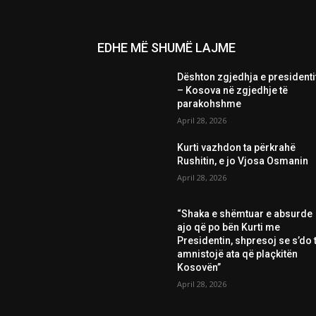
EDHE MË SHUMË LAJME
Dështon zgjedhja e presidenti
– Kosova në zgjedhje të
parakohshme
April 28, 2026
Kurti vazhdon ta përkrahë
Rushitin, e jo Vjosa Osmanin
April 28, 2026
“Shaka e shëmtuar e absurde
ajo që po bën Kurti me
Presidentin, shpresoj se s’do t
amnistojë ata që plaçkitën
Kosovën”
April 28, 2026