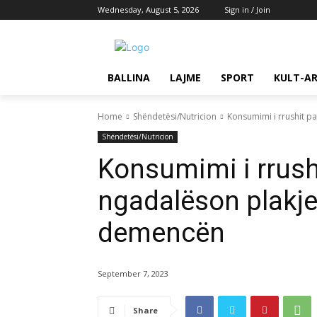
Wednesday, August 5, 2026
Sign in / Join
BALLINA
LAJME
SPORT
KULT-A
Home
Shëndetësi/Nutricion
Konsumimi i rrushit 
Shëndetësi/Nutricion
Konsumimi i rrush
ngadalëson plakj
demencën
September 7, 2023
Share