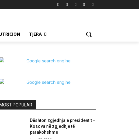
UTRICION
TJERA
MOST POPULAR
Dështon zgjedhja e presidentit –
Kosova në zgjedhje të
parakohshme