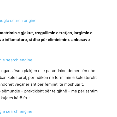
astrimin e gjakut, rregullimin e tretjes, largimin e
ve inflamatore, si dhe për eliminimin e ankesave
pin, ngadalëson plakjen ose parandalon demencën dhe
an kolesterol, por ndikon në formimin e kolesterolit
andohet veçanërisht për fëmijët, të moshuarit,
sëmundje – praktikisht për të gjithë – me përjashtim
 kujdes këtë frut.