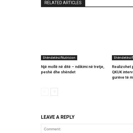
RELATED ARTICLES
Shëndetësi/Nutricion
Shëndetësi/
Një mollë në ditë – ndikimi në tretje,
Realizohet 
peshë dhe shëndet
QKUK interve
gurëve të m
LEAVE A REPLY