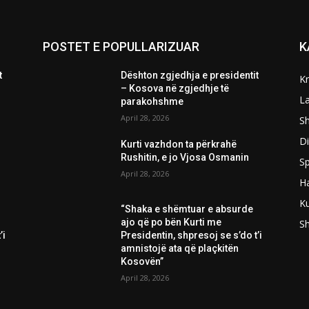
POSTET E POPULLARIZUAR
K
t
Dështon zgjedhja e presidentit
K
– Kosova në zgjedhje të
L
parakohshme
April 28, 2026
Sh
D
Kurti vazhdon ta përkrahë
Rushitin, e jo Vjosa Osmanin
Sp
April 28, 2026
H
Ku
“Shaka e shëmtuar e absurde
ajo që po bën Kurti me
S
’i
Presidentin, shpresoj se s’do t’i
amnistojë ata që plaçkitën
Kosovën”
April 28, 2026