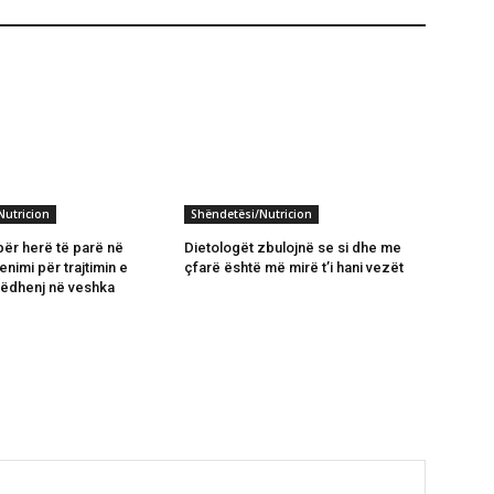
Nutricion
Shëndetësi/Nutricion
për herë të parë në
Dietologët zbulojnë se si dhe me
nimi për trajtimin e
çfarë është më mirë t’i hani vezët
ëdhenj në veshka