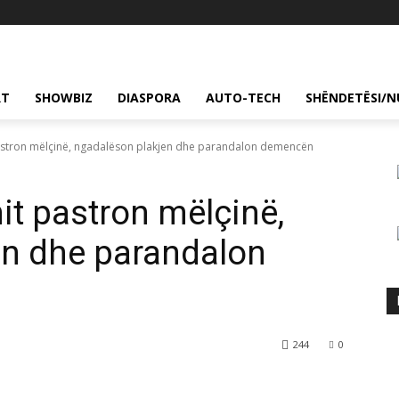
RT
SHOWBIZ
DIASPORA
AUTO-TECH
SHËNDETËSI/N
pastron mëlçinë, ngadalëson plakjen dhe parandalon demencën
it pastron mëlçinë,
en dhe parandalon
244
0