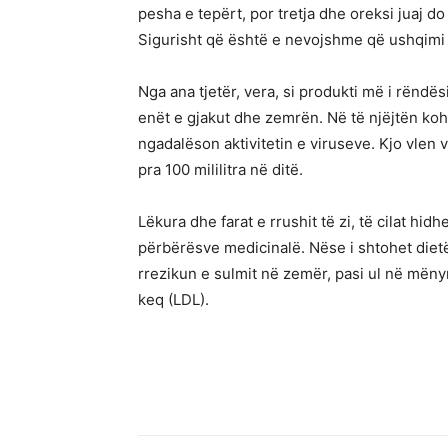
pesha e tepërt, por tretja dhe oreksi juaj d
Sigurisht që është e nevojshme që ushqimi s
Nga ana tjetër, vera, si produkti më i rëndë
enët e gjakut dhe zemrën. Në të njëjtën kohë,
ngadalëson aktivitetin e viruseve. Kjo vlen
pra 100 mililitra në ditë.
Lëkura dhe farat e rrushit të zi, të cilat hidh
përbërësve medicinalë. Nëse i shtohet dietë
rrezikun e sulmit në zemër, pasi ul në mëny
keq (LDL).