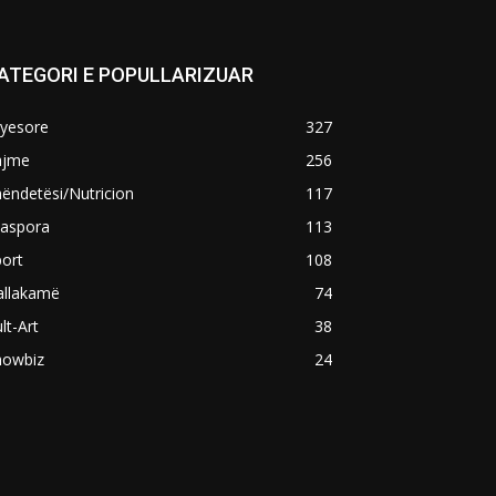
ATEGORI E POPULLARIZUAR
ryesore
327
ajme
256
ëndetësi/Nutricion
117
iaspora
113
ort
108
allakamë
74
lt-Art
38
howbiz
24