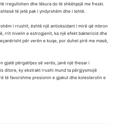
o të rregullohen dhe lëkura do të shkëlqejë me freski.
htesë të jetë pak i yndyrshëm dhe i lehtë.
sishëm i rrushit, është një antioksidant i mirë që mbron
 rrit nivelin e estrogjenit, ka një efekt baktericid dhe
 veçanërisht për verën e kuqe, por duhet pirë me masë,
en gjatë përgatitjes së verës, janë një thesar i
s ditore, ky ekstrakt rrushi mund ta përgjysmojë
rë të favorshme presionin e gjakut dhe kolesterolin e