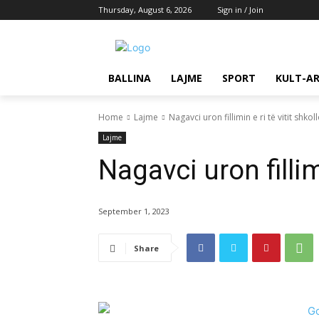
Thursday, August 6, 2026
Sign in / Join
BALLINA
LAJME
SPORT
KULT-A
Home
Lajme
Nagavci uron fillimin e ri të vitit shkol
Lajme
Nagavci uron fillimi
September 1, 2023
Share