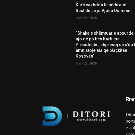
Kurti vazhdon ta përkrahë
Rushitin, e jo Vjosa Osmanin
April 28, 2026
“Shaka e shëmtuar e absurde
ajo që po bën Kurti me
Presidentin, shpresoj se s’do t
amnistojë ata që plaçkitën
Kosovën”
April 28, 2026
Rre
Ditor
port
e au
kome