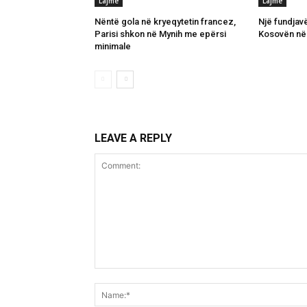
Lajme
Lajme
Nëntë gola në kryeqytetin francez,
Një fundjav
Parisi shkon në Mynih me epërsi
Kosovën në
minimale
LEAVE A REPLY
Comment: