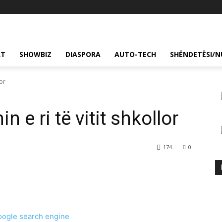
RT
SHOWBIZ
DIASPORA
AUTO-TECH
SHËNDETËSI/N
lor
n e ri të vitit shkollor
174
0