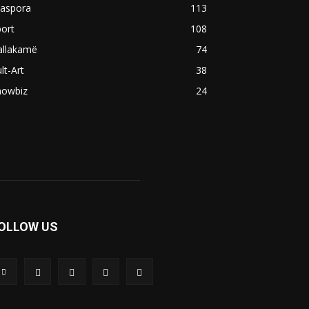
iaspora
113
ort
108
allakamë
74
lt-Art
38
howbiz
24
OLLOW US