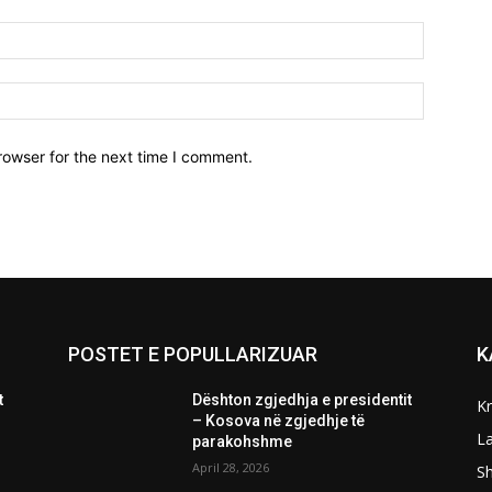
Email:*
Website:
rowser for the next time I comment.
POSTET E POPULLARIZUAR
K
t
Dështon zgjedhja e presidentit
K
– Kosova në zgjedhje të
L
parakohshme
April 28, 2026
Sh