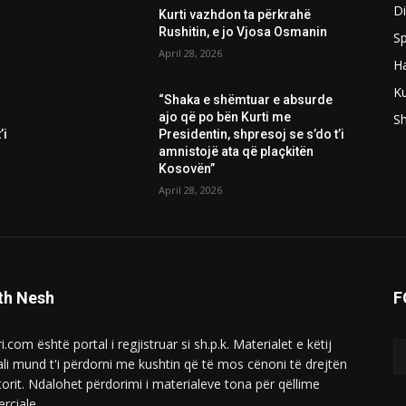
D
Kurti vazhdon ta përkrahë
Rushitin, e jo Vjosa Osmanin
Sp
April 28, 2026
H
Ku
“Shaka e shëmtuar e absurde
ajo që po bën Kurti me
S
’i
Presidentin, shpresoj se s’do t’i
amnistojë ata që plaçkitën
Kosovën”
April 28, 2026
th Nesh
F
i.com është portal i regjistruar si sh.p.k. Materialet e këtij
ali mund t'i përdorni me kushtin që të mos cënoni të drejtën
torit. Ndalohet përdorimi i materialeve tona për qëllime
rciale.