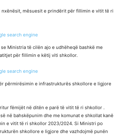
nxënësit, mësuesit e prindërit për fillimin e vitit të ri
se Ministria të cilën ajo e udhëheqë bashkë me
jet për fillimin e këtij viti shkollor.
r përmirësimin e infrastrukturës shkollore e ligjore
ur fëmijët në ditën e parë të vitit të ri shkollor .
jisë në bahskëpunim dhe me komunat e shkollat kanë
min e vitit të ri shkollor 2023/2024. Si Ministri po
trukturën shkollore e ligjore dhe vazhdojmë punën