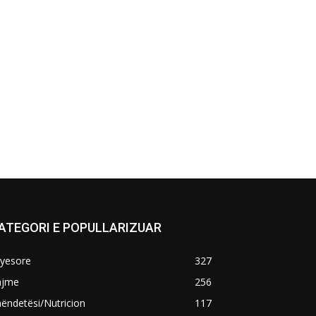
ATEGORI E POPULLARIZUAR
ryesore
327
ajme
256
ëndetësi/Nutricion
117