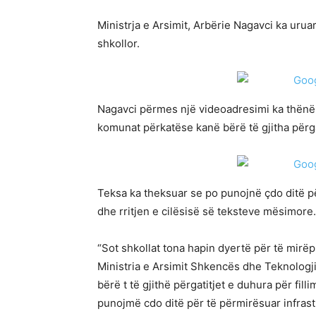
Ministrja e Arsimit, Arbërie Nagavci ka uruar 
shkollor.
Nagavci përmes një videoadresimi ka thënë 
komunat përkatëse kanë bërë të gjitha përgatit
Teksa ka theksuar se po punojnë çdo ditë pë
dhe rritjen e cilësisë së teksteve mësimore.
“Sot shkollat tona hapin dyertë për të mirëprit
Ministria e Arsimit Shkencës dhe Teknolog
bërë t të gjithë përgatitjet e duhura për filli
punojmë cdo ditë për të përmirësuar infras