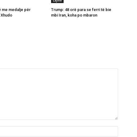
Lajme
ë me medalje për
Trump: 48 orë para se ferri të bie
 Xhudo
mbi Iran, koha po mbaron
Name:*