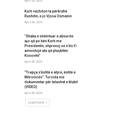
April 28, 2026
Kurti vazhdon ta përkrahë
Rushitin, e jo Vjosa Osmanin
April 28, 2026
“Shaka e shëmtuar e absurde
ajo që po bën Kurti me
Presidentin, shpresoj se s’do t’i
amnistojë ata që plaçkitën
Kosovën”
April 28, 2026
“Trepça s’është e atyre, është e
Mitrovicës”: Torcida me
dokumentar për telashet e klubit
(VIDEO)
April 28, 2026
Load more