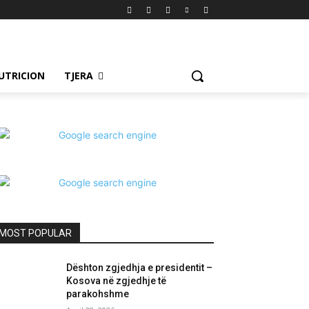
UTRICION
TJERA
MOST POPULAR
Dështon zgjedhja e presidentit –
Kosova në zgjedhje të
parakohshme