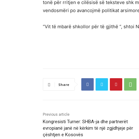
tonë për rritjen e cilësisë së teksteve shk
vendosmëri po avancojmë politikat arsimore”
“Vit të mbarë shkollor për të gjithë “, shtoi 
Share
Previous article
Kongresisti Turner: SHBA-ja dhe partnerët
evropianë janë në kërkim të një zgjidhjeje për
çështjen e Kosovës