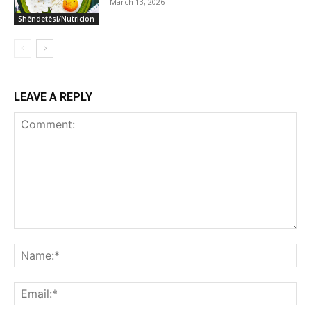
March 13, 2026
Shëndetësi/Nutricion
LEAVE A REPLY
Comment:
Na
Ema