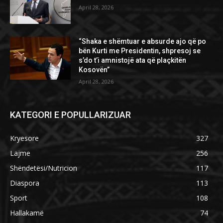
April 28, 2026
“Shaka e shëmtuar e absurde ajo që po
bën Kurti me Presidentin, shpresoj se
s’do t’i amnistojë ata që plaçkitën
Kosovën”
April 28, 2026
KATEGORI E POPULLARIZUAR
Kryesore
327
Lajme
256
Shëndetësi/Nutricion
117
Diaspora
113
Sport
108
Hallakamë
74