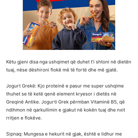
Këtu gjeni disa nga ushqimet që duhet t’i shtoni në dietën
tuaj, nëse dëshironi flokë më të fortë dhe më gjatë.
Jogurt Grekë: Kjo proteinë e pasur me super ushqime
thuhet se të ketë qenë element kryesor i dietës në
Greqinë Antike. Jogurti Grek përmban Vitaminë B5, që
ndihmon në qarkullimin e gjakut në kokën tuaj dhe nxit
rritjen e flokëve.
Sipnaq: Mungesa e hekurit në gjak, është e lidhur me