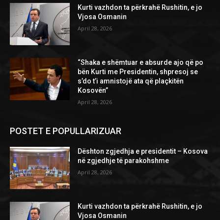
Kurti vazhdon ta përkrahë Rushitin, e jo
Vjosa Osmanin
April 28, 2026
“Shaka e shëmtuar e absurde ajo që po
bën Kurti me Presidentin, shpresoj se
s’do t’i amnistojë ata që plaçkitën
Kosovën”
April 28, 2026
POSTET E POPULLARIZUAR
Dështon zgjedhja e presidentit – Kosova
në zgjedhje të parakohshme
April 28, 2026
Kurti vazhdon ta përkrahë Rushitin, e jo
Vjosa Osmanin