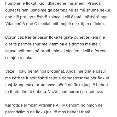
humbjen e flokut. Kjo lidhet edhe me anemi. Prandaj,
duhet të hani ushqime që përmbajnë sa më shumë hekur
dhe një prej tyre është spinaqi i cili është i përbërë nga
Vitaminë A dhe C të cilat ndihmojnë në rritjen e flokut.
Boronicat: Për të pasur flokë të gjatë duhet të keni një
diet të përmbushur me vitamina e sidomos me atë C,
sepse ndihmon në prodhimin e kolagjenit i cili e forcon
rrënjën e flokut.
Vezë: Floku bëhet nga proteinat. Andaj një diet e pasur
me këtë të fundit është tejet e domosdoshme për flokun
tuaj. Mungesa e proteinave, bënë që floku juaj të bëhen
të thatë dhe të dobëta. Vezët janë burim i proteinave.
Karrota: Përmban Vitaminë A. Ky ushqim ndihmon në
parandalimin që floku juaj të mos bëhet i thatë.