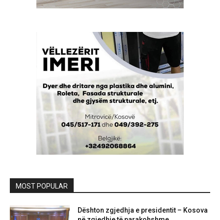
MOST POPULAR
Dështon zgjedhja e presidentit – Kosova
në zgjedhje të parakohshme