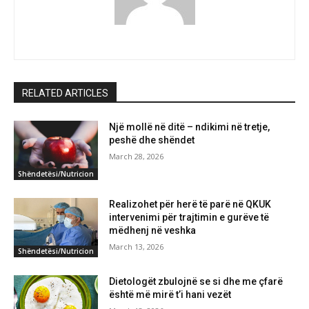
RELATED ARTICLES
Një mollë në ditë – ndikimi në tretje,
peshë dhe shëndet
March 28, 2026
Shëndetësi/Nutricion
Realizohet për herë të parë në QKUK
intervenimi për trajtimin e gurëve të
mëdhenj në veshka
March 13, 2026
Shëndetësi/Nutricion
Dietologët zbulojnë se si dhe me çfarë
është më mirë t’i hani vezët