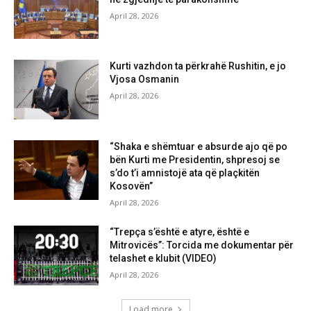
April 28, 2026
Kurti vazhdon ta përkrahë Rushitin, e jo
Vjosa Osmanin
April 28, 2026
“Shaka e shëmtuar e absurde ajo që po
bën Kurti me Presidentin, shpresoj se
s’do t’i amnistojë ata që plaçkitën
Kosovën”
April 28, 2026
“Trepça s’është e atyre, është e
Mitrovicës”: Torcida me dokumentar për
telashet e klubit (VIDEO)
April 28, 2026
Load more