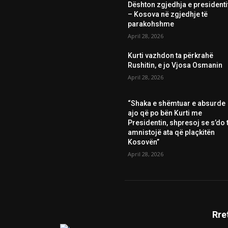
Dështon zgjedhja e presidenti
– Kosova në zgjedhje të
parakohshme
April 28, 2026
Kurti vazhdon ta përkrahë
Rushitin, e jo Vjosa Osmanin
April 28, 2026
“Shaka e shëmtuar e absurde
ajo që po bën Kurti me
Presidentin, shpresoj se s’do t
amnistojë ata që plaçkitën
Kosovën”
April 28, 2026
Rre