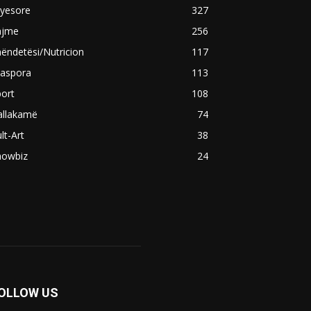
ryesore
327
ajme
256
ëndetësi/Nutricion
117
iaspora
113
ort
108
allakamë
74
lt-Art
38
howbiz
24
OLLOW US