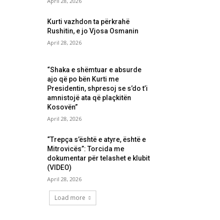
April 28, 2026
Kurti vazhdon ta përkrahë
Rushitin, e jo Vjosa Osmanin
April 28, 2026
“Shaka e shëmtuar e absurde
ajo që po bën Kurti me
Presidentin, shpresoj se s’do t’i
amnistojë ata që plaçkitën
Kosovën”
April 28, 2026
“Trepça s’është e atyre, është e
Mitrovicës”: Torcida me
dokumentar për telashet e klubit
(VIDEO)
April 28, 2026
Load more