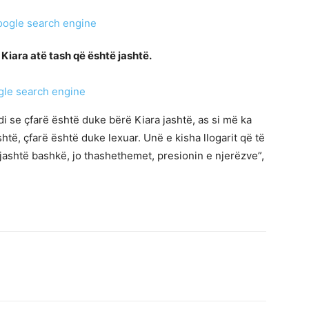
Kiara atë tash që është jashtë.
di se çfarë është duke bërë Kiara jashtë, as si më ka
htë, çfarë është duke lexuar. Unë e kisha llogarit që të
 jashtë bashkë, jo thashethemet, presionin e njerëzve”,