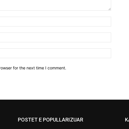
Name:*
Email:*
Website:
rowser for the next time I comment.
POSTET E POPULLARIZUAR
K