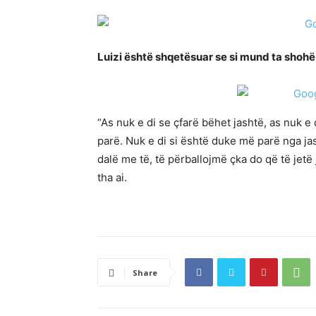
Luizi është shqetësuar se si mund ta shohë 
“As nuk e di se çfarë bëhet jashtë, as nuk e 
parë. Nuk e di si është duke më parë nga jas
dalë me të, të përballojmë çka do që të jetë
tha ai.
Share