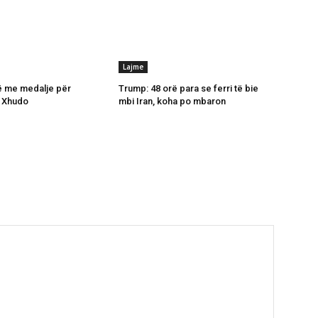
Lajme
ë me medalje për
Trump: 48 orë para se ferri të bie
 Xhudo
mbi Iran, koha po mbaron