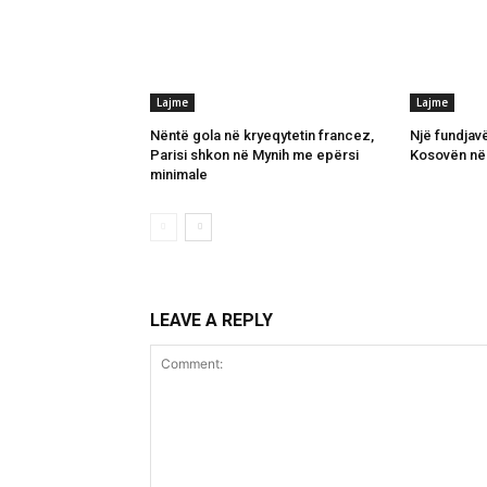
Lajme
Lajme
Nëntë gola në kryeqytetin francez,
Një fundjav
Parisi shkon në Mynih me epërsi
Kosovën në
minimale
LEAVE A REPLY