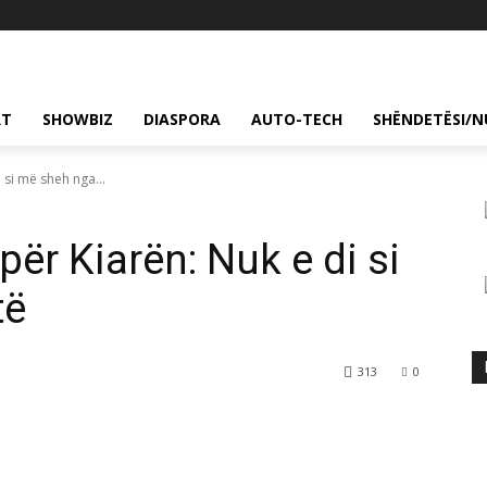
RT
SHOWBIZ
DIASPORA
AUTO-TECH
SHËNDETËSI/N
 si më sheh nga...
për Kiarën: Nuk e di si
të
313
0