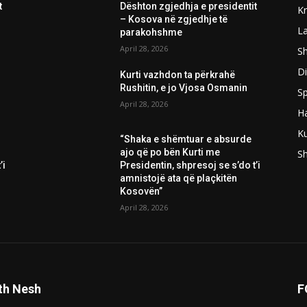
t
Dështon zgjedhja e presidentit
K
– Kosova në zgjedhje të
L
parakohshme
April 28, 2026
Sh
D
Kurti vazhdon ta përkrahë
Rushitin, e jo Vjosa Osmanin
Sp
April 28, 2026
H
Ku
“Shaka e shëmtuar e absurde
ajo që po bën Kurti me
S
’i
Presidentin, shpresoj se s’do t’i
amnistojë ata që plaçkitën
Kosovën”
April 28, 2026
th Nesh
F