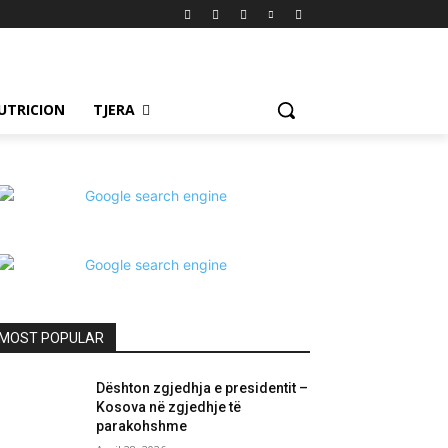
UTRICION
TJERA
MOST POPULAR
Dështon zgjedhja e presidentit –
Kosova në zgjedhje të
parakohshme