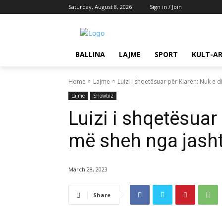
Saturday, August 8, 2026
Sign in / Join
BALLINA
LAJME
SPORT
KULT-A
Home
Lajme
Luizi i shqetësuar për Kiarën: Nuk e di
Lajme
Showbiz
Luizi i shqetësuar 
më sheh nga jash
March 28, 2023
Share