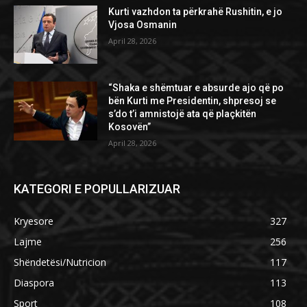
Kurti vazhdon ta përkrahë Rushitin, e jo
Vjosa Osmanin
April 28, 2026
“Shaka e shëmtuar e absurde ajo që po
bën Kurti me Presidentin, shpresoj se
s’do t’i amnistojë ata që plaçkitën
Kosovën”
April 28, 2026
KATEGORI E POPULLARIZUAR
Kryesore
327
Lajme
256
Shëndetësi/Nutricion
117
Diaspora
113
Sport
108