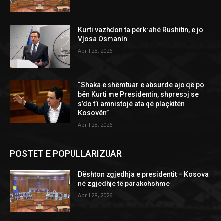
Kurti vazhdon ta përkrahë Rushitin, e jo
Vjosa Osmanin
April 28, 2026
“Shaka e shëmtuar e absurde ajo që po
bën Kurti me Presidentin, shpresoj se
s’do t’i amnistojë ata që plaçkitën
Kosovën”
April 28, 2026
POSTET E POPULLARIZUAR
Dështon zgjedhja e presidentit – Kosova
në zgjedhje të parakohshme
April 28, 2026