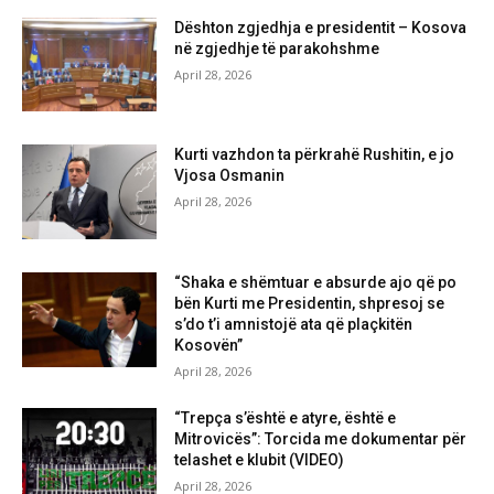
Dështon zgjedhja e presidentit – Kosova
në zgjedhje të parakohshme
April 28, 2026
Kurti vazhdon ta përkrahë Rushitin, e jo
Vjosa Osmanin
April 28, 2026
“Shaka e shëmtuar e absurde ajo që po
bën Kurti me Presidentin, shpresoj se
s’do t’i amnistojë ata që plaçkitën
Kosovën”
April 28, 2026
“Trepça s’është e atyre, është e
Mitrovicës”: Torcida me dokumentar për
telashet e klubit (VIDEO)
April 28, 2026