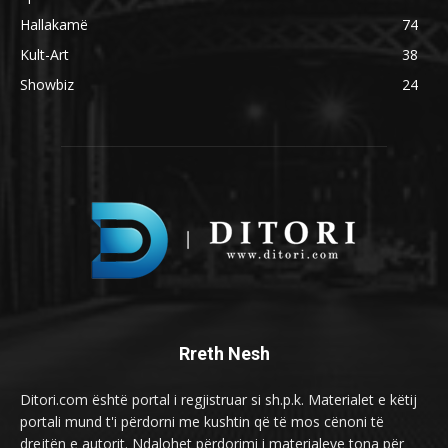
Hallakamë
74
Kult-Art
38
Showbiz
24
Rreth Nesh
Ditori.com është portal i regjistruar si sh.p.k. Materialet e këtij
portali mund t'i përdorni me kushtin që të mos cënoni të
drejtën e autorit. Ndalohet përdorimi i materialeve tona për