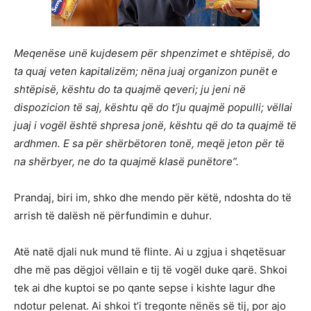
Meqenëse unë kujdesem për shpenzimet e shtëpisë, do
ta quaj veten kapitalizëm; nëna juaj organizon punët e
shtëpisë, kështu do ta quajmë qeveri; ju jeni në
dispozicion të saj, kështu që do t’ju quajmë populli; vëllai
juaj i vogël është shpresa jonë, kështu që do ta quajmë të
ardhmen. E sa për shërbëtoren tonë, meqë jeton për të
na shërbyer, ne do ta quajmë klasë punëtore”.
Prandaj, biri im, shko dhe mendo për këtë, ndoshta do të
arrish të dalësh në përfundimin e duhur.
Atë natë djali nuk mund të flinte. Ai u zgjua i shqetësuar
dhe më pas dëgjoi vëllain e tij të vogël duke qarë. Shkoi
tek ai dhe kuptoi se po qante sepse i kishte lagur dhe
ndotur pelenat. Ai shkoi t’i tregonte nënës së tij, por ajo