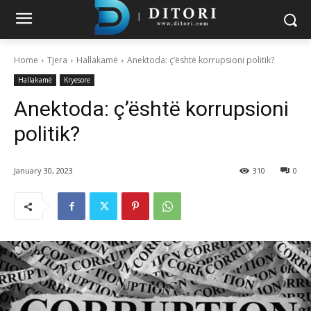
Home
Tjera
Hallakamë
Anektoda: ç’është korrupsioni politik?
Hallakamë
Kryesore
Anektoda: ç’është korrupsioni
politik?
January 30, 2023
310
0