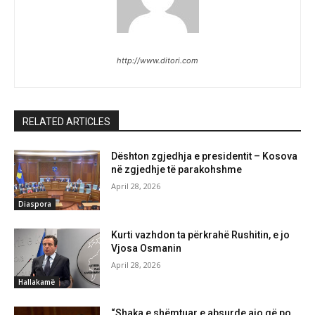
http://www.ditori.com
RELATED ARTICLES
Dështon zgjedhja e presidentit – Kosova
në zgjedhje të parakohshme
April 28, 2026
Diaspora
Kurti vazhdon ta përkrahë Rushitin, e jo
Vjosa Osmanin
April 28, 2026
Hallakamë
“Shaka e shëmtuar e absurde ajo që po