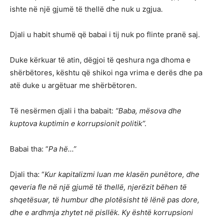
ishte në një gjumë të thellë dhe nuk u zgjua.
Djali u habit shumë që babai i tij nuk po flinte pranë saj.
Duke kërkuar të atin, dëgjoi të qeshura nga dhoma e
shërbëtores, kështu që shikoi nga vrima e derës dhe pa
atë duke u argëtuar me shërbëtoren.
Të nesërmen djali i tha babait:
“Baba, mësova dhe
kuptova kuptimin e korrupsionit politik”.
Babai tha: “
Pa hë…”
Djali tha: “
Kur kapitalizmi luan me klasën punëtore, dhe
qeveria fle në një gjumë të thellë, njerëzit bëhen të
shqetësuar, të humbur dhe plotësisht të lënë pas dore,
dhe e ardhmja zhytet në pisllëk. Ky është korrupsioni