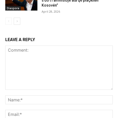
s’do t’i amnistojë ata që plaçkitën
Kosovën”
Diaspora
April 28, 2026
LEAVE A REPLY
Comment:
Na
Ema