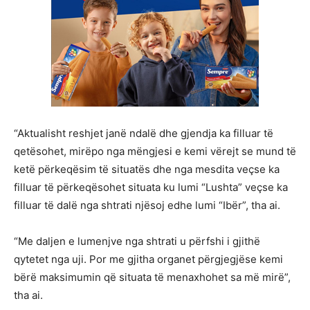
“Aktualisht reshjet janë ndalë dhe gjendja ka filluar të
qetësohet, mirëpo nga mëngjesi e kemi vërejt se mund të
ketë përkeqësim të situatës dhe nga mesdita veçse ka
filluar të përkeqësohet situata ku lumi “Lushta” veçse ka
filluar të dalë nga shtrati njësoj edhe lumi “Ibër”, tha ai.
“Me daljen e lumenjve nga shtrati u përfshi i gjithë
qytetet nga uji. Por me gjitha organet përgjegjëse kemi
bërë maksimumin që situata të menaxhohet sa më mirë”,
tha ai.