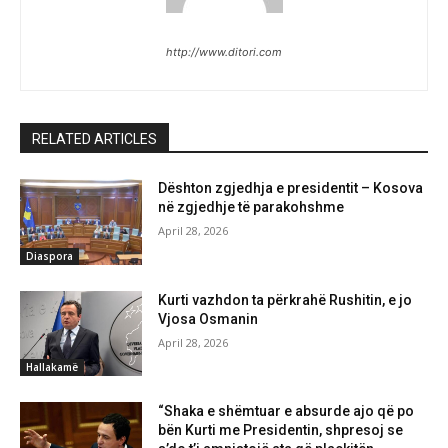
http://www.ditori.com
RELATED ARTICLES
Dështon zgjedhja e presidentit – Kosova
në zgjedhje të parakohshme
April 28, 2026
Diaspora
Kurti vazhdon ta përkrahë Rushitin, e jo
Vjosa Osmanin
April 28, 2026
Hallakamë
“Shaka e shëmtuar e absurde ajo që po
bën Kurti me Presidentin, shpresoj se