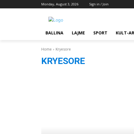
Monday, August 3, 2026
Sign in / Join
BALLINA
LAJME
SPORT
KULT-A
Home
Kryesore
KRYESORE