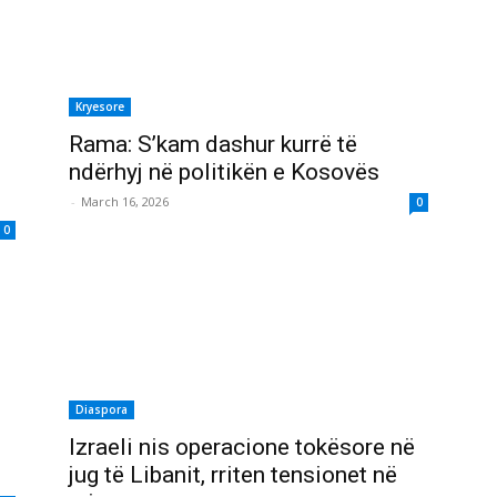
Kryesore
Rama: S’kam dashur kurrë të
ndërhyj në politikën e Kosovës
-
March 16, 2026
0
0
Diaspora
Izraeli nis operacione tokësore në
jug të Libanit, rriten tensionet në