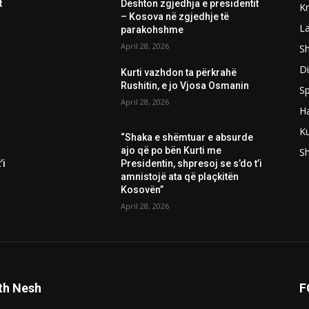
t
Dështon zgjedhja e presidentit
K
– Kosova në zgjedhje të
L
parakohshme
April 28, 2026
Sh
D
Kurti vazhdon ta përkrahë
Rushitin, e jo Vjosa Osmanin
Sp
April 28, 2026
H
Ku
“Shaka e shëmtuar e absurde
ajo që po bën Kurti me
S
’i
Presidentin, shpresoj se s’do t’i
amnistojë ata që plaçkitën
Kosovën”
April 28, 2026
th Nesh
F