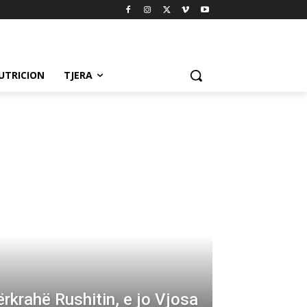
UTRICION
TJERA
ërkrahë Rushitin, e jo Vjosa