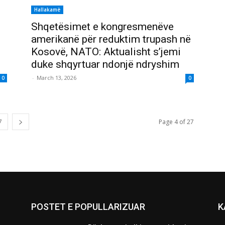
Hallakamë
Shqetësimet e kongresmenëve
amerikanë për reduktim trupash në
Kosovë, NATO: Aktualisht s’jemi
duke shqyrtuar ndonjë ndryshim
-
March 13, 2026
0
0
7
Page 4 of 27
POSTET E POPULLARIZUAR
K