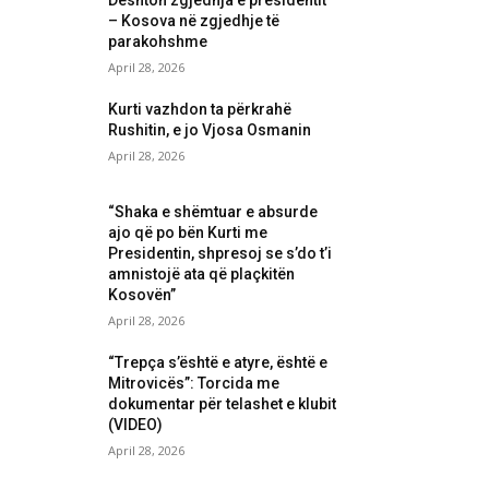
Dështon zgjedhja e presidentit
– Kosova në zgjedhje të
parakohshme
April 28, 2026
Kurti vazhdon ta përkrahë
Rushitin, e jo Vjosa Osmanin
April 28, 2026
“Shaka e shëmtuar e absurde
ajo që po bën Kurti me
Presidentin, shpresoj se s’do t’i
amnistojë ata që plaçkitën
Kosovën”
April 28, 2026
“Trepça s’është e atyre, është e
Mitrovicës”: Torcida me
dokumentar për telashet e klubit
(VIDEO)
April 28, 2026