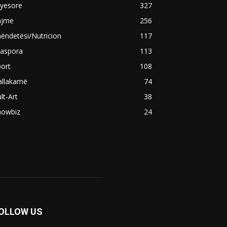
ryesore
327
ajme
256
ëndetësi/Nutricion
117
iaspora
113
ort
108
allakamë
74
lt-Art
38
howbiz
24
OLLOW US