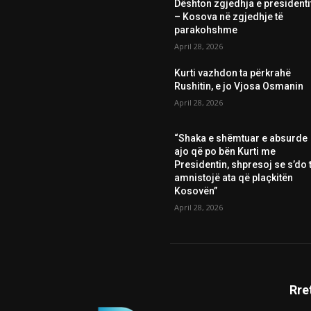
Dështon zgjedhja e presidenti
– Kosova në zgjedhje të
parakohshme
April 28, 2026
Kurti vazhdon ta përkrahë
Rushitin, e jo Vjosa Osmanin
April 28, 2026
“Shaka e shëmtuar e absurde
ajo që po bën Kurti me
Presidentin, shpresoj se s’do t
amnistojë ata që plaçkitën
Kosovën”
April 28, 2026
Rre