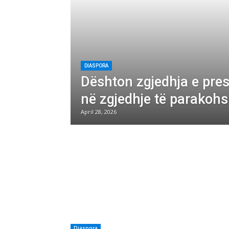
DIASPORA
Dështon zgjedhja e pres
në zgjedhje të parakoh
April 28, 2026
Diaspora