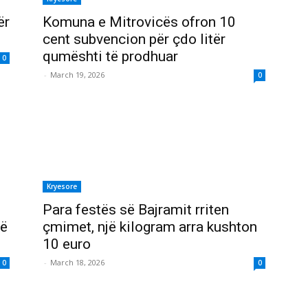
ër
Komuna e Mitrovicës ofron 10
cent subvencion për çdo litër
qumështi të prodhuar
0
-
March 19, 2026
0
Kryesore
Para festës së Bajramit rriten
të
çmimet, një kilogram arra kushton
10 euro
-
March 18, 2026
0
0