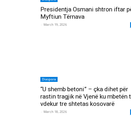
Presidentja Osmani shtron iftar p
Myftiun Tërnava
-
March 19, 2026
Diaspora
“U shemb betoni” – çka dihet për
rastin tragjik në Vjenë ku mbetën 
vdekur tre shtetas kosovarë
-
March 18, 2026