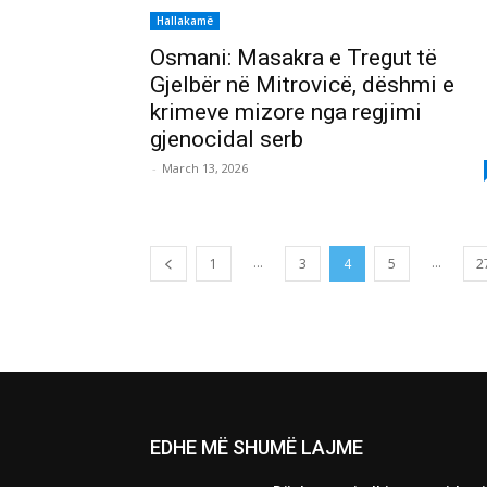
Hallakamë
Osmani: Masakra e Tregut të
Gjelbër në Mitrovicë, dëshmi e
krimeve mizore nga regjimi
gjenocidal serb
-
March 13, 2026
...
...
1
3
4
5
2
EDHE MË SHUMË LAJME