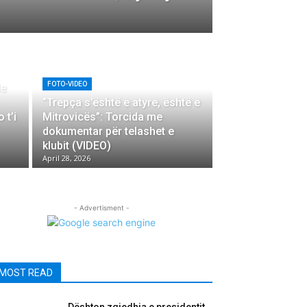
FOTO-VIDEO
de
“Trepça s’është e atyre, është e
 t’i
Mitrovicës”: Torcida me
dokumentar për telashet e
klubit (VIDEO)
April 28, 2026
- Advertisment -
MOST READ