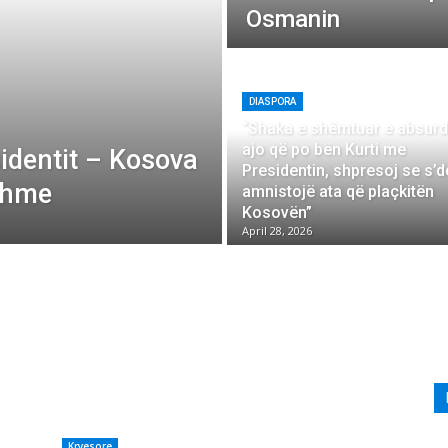
Osmanin
DIASPORA
“Shaka e shëmtuar e absur
ajo që po bën Kurti me
identit – Kosova
Presidentin, shpresoj se s’do
shme
amnistojë ata që plaçkitën
Kosovën”
April 28, 2026
Kryesore