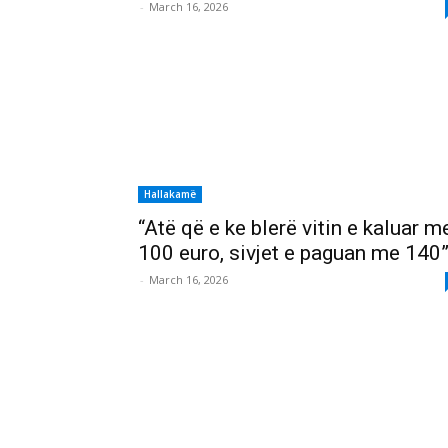
-
March 16, 2026
Hallakamë
“Atë që e ke blerë vitin e kaluar m
100 euro, sivjet e paguan me 140
-
March 16, 2026