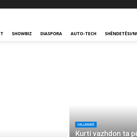
RT
SHOWBIZ
DIASPORA
AUTO-TECH
SHËNDETËSI/N
HALLAKAMË
Kurti vazhdon ta p