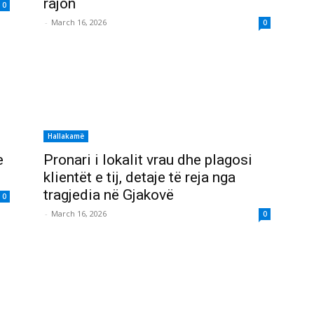
rajon
0
-
March 16, 2026
0
Hallakamë
e
Pronari i lokalit vrau dhe plagosi
”
klientët e tij, detaje të reja nga
tragjedia në Gjakovë
0
-
March 16, 2026
0