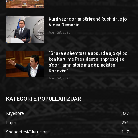
Kurti vazhdon ta përkrahë Rushitin, e jo
Vjosa Osmanin
April 28, 2026
“Shaka e shëmtuar e absurde ajo që po
bën Kurti me Presidentin, shpresoj se
s’do t’i amnistojë ata që plaçkitën
Kosovën”
April 28, 2026
KATEGORI E POPULLARIZUAR
Kryesore
327
Lajme
256
Shëndetësi/Nutricion
117