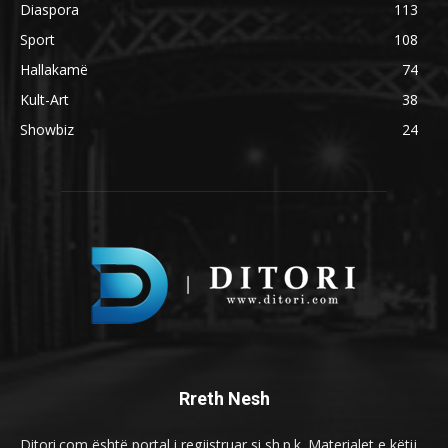
Diaspora
113
Sport
108
Hallakamë
74
Kult-Art
38
Showbiz
24
Rreth Nesh
Ditori.com është portal i regjistruar si sh.p.k. Materialet e këtij