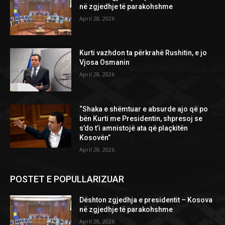
në zgjedhje të parakohshme
April 28, 2026
Kurti vazhdon ta përkrahë Rushitin, e jo
Vjosa Osmanin
April 28, 2026
“Shaka e shëmtuar e absurde ajo që po
bën Kurti me Presidentin, shpresoj se
s’do t’i amnistojë ata që plaçkitën
Kosovën”
April 28, 2026
POSTET E POPULLARIZUAR
Dështon zgjedhja e presidentit – Kosova
në zgjedhje të parakohshme
April 28, 2026