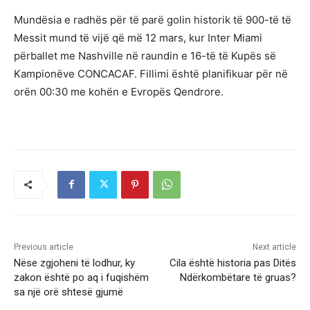
Mundësia e radhës për të parë golin historik të 900-të të
Messit mund të vijë që më 12 mars, kur Inter Miami
përballet me Nashville në raundin e 16-të të Kupës së
Kampionëve CONCACAF. Fillimi është planifikuar për në
orën 00:30 me kohën e Evropës Qendrore.
Previous article
Next article
Nëse zgjoheni të lodhur, ky
Cila është historia pas Ditës
zakon është po aq i fuqishëm
Ndërkombëtare të gruas?
sa një orë shtesë gjumë