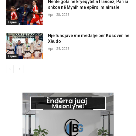
Nëntë gola në kryeqytetin francez, Parisi
shkon në Mynih me epërsi minimale
April 28, 2026
Lajme
Një fundjavë me medalje për Kosovën në
Xhudo
April 25, 2026
Lajme