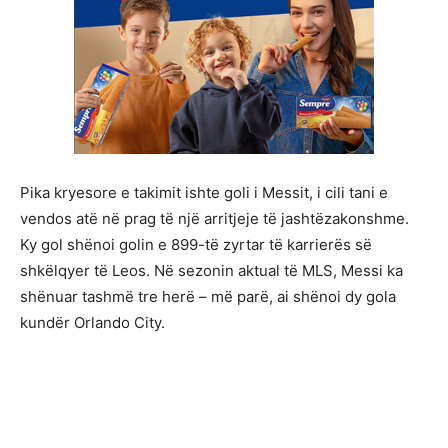
Pika kryesore e takimit ishte goli i Messit, i cili tani e
vendos atë në prag të një arritjeje të jashtëzakonshme.
Ky gol shënoi golin e 899-të zyrtar të karrierës së
shkëlqyer të Leos. Në sezonin aktual të MLS, Messi ka
shënuar tashmë tre herë – më parë, ai shënoi dy gola
kundër Orlando City.