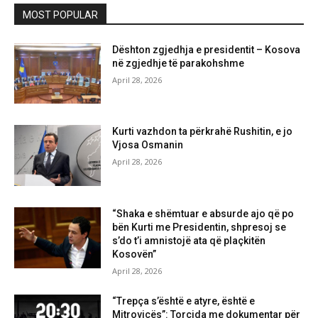
MOST POPULAR
Dështon zgjedhja e presidentit – Kosova
në zgjedhje të parakohshme
April 28, 2026
Kurti vazhdon ta përkrahë Rushitin, e jo
Vjosa Osmanin
April 28, 2026
“Shaka e shëmtuar e absurde ajo që po
bën Kurti me Presidentin, shpresoj se
s’do t’i amnistojë ata që plaçkitën
Kosovën”
April 28, 2026
“Trepça s’është e atyre, është e
Mitrovicës”: Torcida me dokumentar për