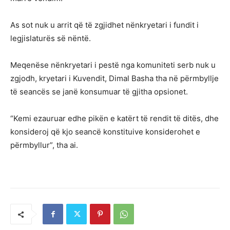
As sot nuk u arrit që të zgjidhet nënkryetari i fundit i
legjislaturës së nëntë.
Meqenëse nënkryetari i pestë nga komuniteti serb nuk u
zgjodh, kryetari i Kuvendit, Dimal Basha tha në përmbyllje
të seancës se janë konsumuar të gjitha opsionet.
“Kemi ezauruar edhe pikën e katërt të rendit të ditës, dhe
konsideroj që kjo seancë konstituive konsiderohet e
përmbyllur”, tha ai.