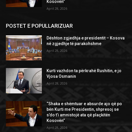
Kosovën”
April 28, 2026
POSTET E POPULLARIZUAR
Dështon zgjedhja e presidentit – Kosova
në zgjedhje të parakohshme
April 28, 2026
Kurti vazhdon ta përkrahë Rushitin, e jo
Vjosa Osmanin
April 28, 2026
“Shaka e shëmtuar e absurde ajo që po
bën Kurti me Presidentin, shpresoj se
s’do t’i amnistojë ata që plaçkitën
Kosovën”
April 28, 2026