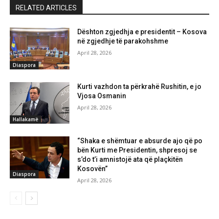
RELATED ARTICLES
Dështon zgjedhja e presidentit – Kosova
në zgjedhje të parakohshme
April 28, 2026
Diaspora
Kurti vazhdon ta përkrahë Rushitin, e jo
Vjosa Osmanin
April 28, 2026
Hallakamë
“Shaka e shëmtuar e absurde ajo që po
bën Kurti me Presidentin, shpresoj se
s’do t’i amnistojë ata që plaçkitën
Kosovën”
Diaspora
April 28, 2026