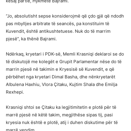
kësaj partie, Hykmete Bajrami.
“Jo, absolutisht sepse konsiderojmë që çdo gjë që ndodh
pas mbylljes arbitrate të seancës, pa konstituim të
Kuvendit, është antikushtetuese. Nuk do të marrim
pjesë”, ka thënë Bajrami.
Ndërkaq, kryetari i PDK-së, Memli Krasniqi deklaroi se do
të diskutojë me kolegët e Grupit Parlamentar nëse do të
marrin pjesë në takimin e Kryesisë së Kuvendit, e që
përbëhet nga kryetari Dimal Basha, dhe nënkryetarët
Albulena Haxhiu, Vlora Çitaku, Kujtim Shala dhe Emilja
Rexhepi.
Krasniqi shtoi se Çitaku ka legjitimitetin e plotë për të
marrë pjesë në këtë takim, megjithëse sipas tij, pasi
kryesia nuk është e plotë, atij i duhen diskutime për të
marrë vendim.