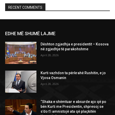
RECENT COMMENTS
EDHE MË SHUMË LAJME
Dështon zgjedhja e presidentit – Kosova
në zgjedhje të parakohshme
April 28, 2026
Kurti vazhdon ta përkrahë Rushitin, e jo
Vjosa Osmanin
April 28, 2026
“Shaka e shëmtuar e absurde ajo që po
bën Kurti me Presidentin, shpresoj se
s’do t’i amnistojë ata që plaçkitën