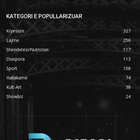
KATEGORI E POPULLARIZUAR
Kryesore
327
Lajme
256
Shëndetësi/Nutricion
117
Diaspora
113
Sport
108
Hallakamë
74
Kult-Art
38
Showbiz
24