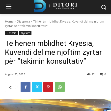
Home
Diaspora
Të hënën mblidhet Kryesia, Kuvendi del me njoftim
zyrtar për “takimin konsultativ”
Diaspora
Kryesore
Të hënën mblidhet Kryesia,
Kuvendi del me njoftim zyrtar
për “takimin konsultativ”
August 30, 2025
72
0