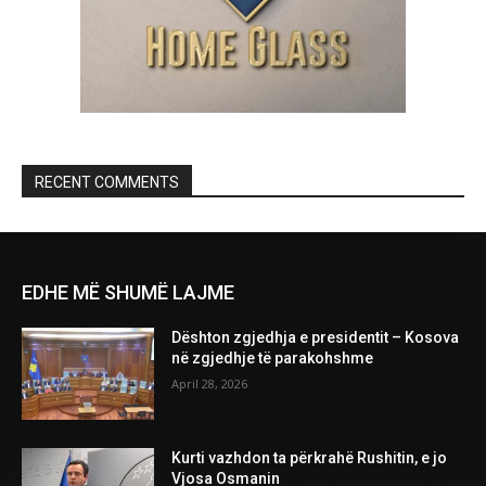
RECENT COMMENTS
EDHE MË SHUMË LAJME
Dështon zgjedhja e presidentit – Kosova
në zgjedhje të parakohshme
April 28, 2026
Kurti vazhdon ta përkrahë Rushitin, e jo
Vjosa Osmanin