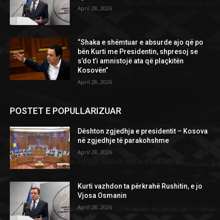
April 28, 2026
“Shaka e shëmtuar e absurde ajo që po
bën Kurti me Presidentin, shpresoj se
s’do t’i amnistojë ata që plaçkitën
Kosovën”
April 28, 2026
POSTET E POPULLARIZUAR
Dështon zgjedhja e presidentit – Kosova
në zgjedhje të parakohshme
April 28, 2026
Kurti vazhdon ta përkrahë Rushitin, e jo
Vjosa Osmanin
April 28, 2026