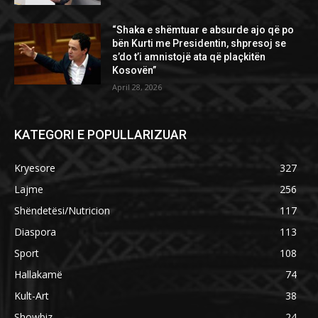
“Shaka e shëmtuar e absurde ajo që po
bën Kurti me Presidentin, shpresoj se
s’do t’i amnistojë ata që plaçkitën
Kosovën”
April 28, 2026
KATEGORI E POPULLARIZUAR
Kryesore
327
Lajme
256
Shëndetësi/Nutricion
117
Diaspora
113
Sport
108
Hallakamë
74
Kult-Art
38
Showbiz
24