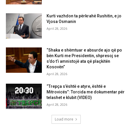
Kurti vazhdon ta përkrahë Rushitin, e jo
Vjosa Osmanin
April 28, 2026
“Shaka e shëmtuar e absurde ajo që po
bën Kurti me Presidentin, shpresoj se
s’do t’i amnistojë ata që plaçkitën
Kosovën”
April 28, 2026
“Trepça s’është e atyre, është e
Mitrovicës”: Torcida me dokumentar për
telashet e klubit (VIDEO)
April 28, 2026
Load more