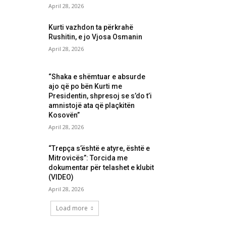
April 28, 2026
Kurti vazhdon ta përkrahë
Rushitin, e jo Vjosa Osmanin
April 28, 2026
“Shaka e shëmtuar e absurde
ajo që po bën Kurti me
Presidentin, shpresoj se s’do t’i
amnistojë ata që plaçkitën
Kosovën”
April 28, 2026
“Trepça s’është e atyre, është e
Mitrovicës”: Torcida me
dokumentar për telashet e klubit
(VIDEO)
April 28, 2026
Load more