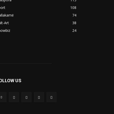
ort
108
allakamë
74
lt-Art
38
howbiz
24
OLLOW US