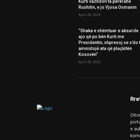
Kurti vazhdon ta përkrahë
Rushitin, e jo Vjosa Osmanin
April 28, 2026
“Shaka e shëmtuar e absurde
ajo që po bën Kurti me
Presidentin, shpresoj se s’do t
amnistojë ata që plaçkitën
Kosovën”
April 28, 2026
Rre
Ditor
port
e au
kome