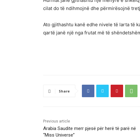
Hurmat janë gjithashtu një mënyrë e shkëlq
cilat do të ndihmojnë dhe përmirësojnë tretj
Ato gjithashtu kanë edhe nivele të larta të 
qartë janë një nga frutat më të shëndetshë
Share
Previous article
Arabia Saudite merr pjesë për herë të parë në
“Miss Universe”