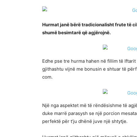
Hurmat janë bërë tradicionalisht frute të c
shumë besimtarë që agjërojnë.
Edhe pse tre hurma hahen në fillim të Iftari
gjithashtu vijnë me bonusin e shtuar të pë
com.
Një nga aspektet më të rëndësishme të agjër
duke marrë parasysh se një porcion mesat
perfektë për t’ju dhënë juve një shtytje.