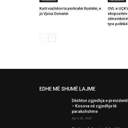
Kurti vazhdon ta përkrahë Rushitin, e
OVL e UÇK’s
jo Vjosa Osmanin
ekspozitën b
shtrembërim
tyre politikë
EDHE MË SHUMË LAJME
Dështon zgjedhja e presidenti
– Kosova në zgjedhje të
parakohshme
April 28, 2026