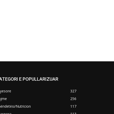
ATEGORI E POPULLARIZUAR
ryesore
327
ajme
256
ëndetësi/Nutricion
117
iaspora
113