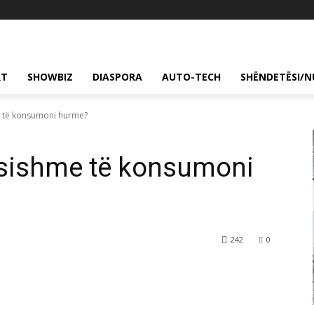
RT
SHOWBIZ
DIASPORA
AUTO-TECH
SHËNDETËSI/N
e të konsumoni hurme?
ësishme të konsumoni
242
0