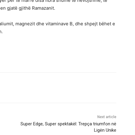
yer për të marrë disa fibra shumë të nevojshme, të
en gjatë gjithë Ramazanit.
kaliumit, magnezit dhe vitaminave B, dhe shpejt bëhet e
m.
Next article
Super Edge, Super spektakël: Trepça triumfon në
Ligën Unike