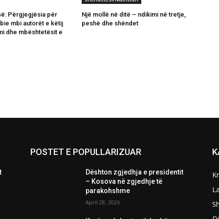
ë: Përgjegjësia për
Një mollë në ditë – ndikimi në tretje,
ie mbi autorët e këtij
peshë dhe shëndet
i dhe mbështetësit e
POSTET E POPULLARIZUAR
K
t
Dështon zgjedhja e presidentit
K
– Kosova në zgjedhje të
L
parakohshme
April 28, 2026
Sh
D