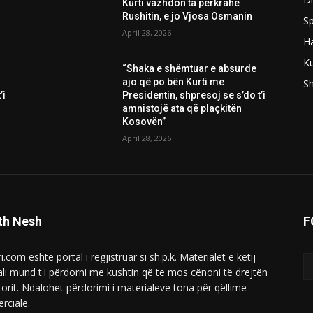
Kurti vazhdon ta përkrahë
Rushitin, e jo Vjosa Osmanin
Sp
April 28, 2026
H
Ku
“Shaka e shëmtuar e absurde
ajo që po bën Kurti me
S
’i
Presidentin, shpresoj se s’do t’i
amnistojë ata që plaçkitën
Kosovën”
April 28, 2026
th Nesh
F
i.com është portal i regjistruar si sh.p.k. Materialet e këtij
ali mund t'i përdorni me kushtin që të mos cënoni të drejtën
torit. Ndalohet përdorimi i materialeve tona për qëllime
rciale.