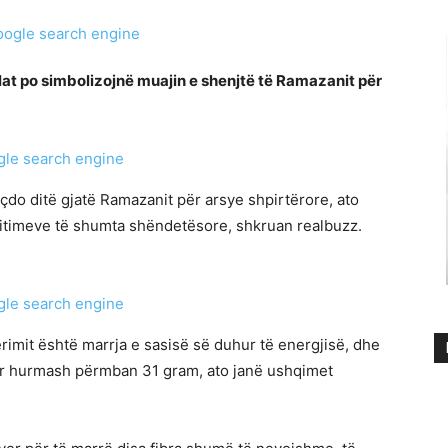
ilat po simbolizojnë muajin e shenjtë të Ramazanit për
t çdo ditë gjatë Ramazanit për arsye shpirtërore, ato
rfitimeve të shumta shëndetësore, shkruan realbuzz.
imit është marrja e sasisë së duhur të energjisë, dhe
ar hurmash përmban 31 gram, ato janë ushqimet