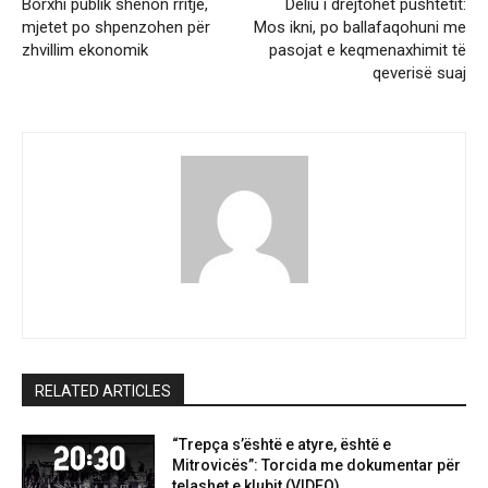
Borxhi publik shënon rritje,
Deliu i drejtohet pushtetit:
mjetet po shpenzohen për
Mos ikni, po ballafaqohuni me
zhvillim ekonomik
pasojat e keqmenaxhimit të
qeverisë suaj
RELATED ARTICLES
“Trepça s’është e atyre, është e
Mitrovicës”: Torcida me dokumentar për
telashet e klubit (VIDEO)