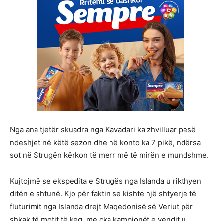
Nga ana tjetër skuadra nga Kavadari ka zhvilluar pesë
ndeshjet në këtë sezon dhe në konto ka 7 pikë, ndërsa
sot në Strugën kërkon të merr më të mirën e mundshme.
Kujtojmë se ekspedita e Strugës nga Islanda u rikthyen
ditën e shtunë. Kjo për faktin se kishte një shtyerje të
fluturimit nga Islanda drejt Maqedonisë së Veriut për
shkak të motit të keq, me çka kampionët e vendit u