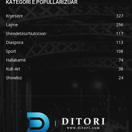
KATEGORI E POPULLARIZUAR
Kryesore
327
Lajme
256
Shëndetësi/Nutricion
117
Diaspora
113
Sport
108
Hallakamë
74
Kult-Art
38
Showbiz
24