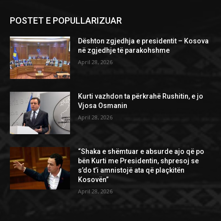
POSTET E POPULLARIZUAR
Dështon zgjedhja e presidentit – Kosova
në zgjedhje të parakohshme
April 28, 2026
Kurti vazhdon ta përkrahë Rushitin, e jo
Vjosa Osmanin
April 28, 2026
“Shaka e shëmtuar e absurde ajo që po
bën Kurti me Presidentin, shpresoj se
s’do t’i amnistojë ata që plaçkitën
Kosovën”
April 28, 2026