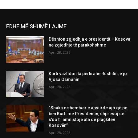
EDHE MË SHUMË LAJME
Dështon zgjedhja e presidentit – Kosova
në zgjedhje të parakohshme
April 28, 2026
Kurti vazhdon ta përkrahë Rushitin, e jo
Vjosa Osmanin
April 28, 2026
“Shaka e shëmtuar e absurde ajo që po
bën Kurti me Presidentin, shpresoj se
s’do t’i amnistojë ata që plaçkitën
Kosovën”
April 28, 2026