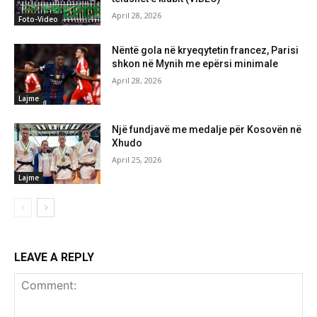
April 28, 2026
Foto-Video
Nëntë gola në kryeqytetin francez, Parisi
shkon në Mynih me epërsi minimale
April 28, 2026
Lajme
Një fundjavë me medalje për Kosovën në
Xhudo
April 25, 2026
Lajme
LEAVE A REPLY