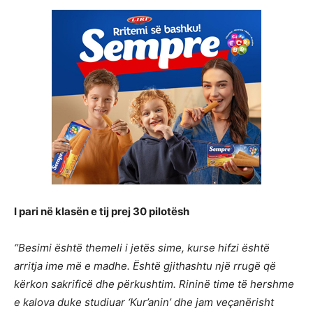
I pari në klasën e tij prej 30 pilotësh
“Besimi është themeli i jetës sime, kurse hifzi është
arritja ime më e madhe. Është gjithashtu një rrugë që
kërkon sakrificë dhe përkushtim. Rininë time të hershme
e kalova duke studiuar ‘Kur’anin’ dhe jam veçanërisht