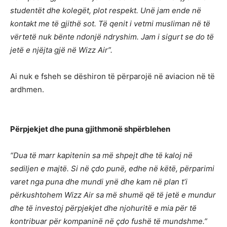
studentët dhe kolegët, plot respekt. Unë jam ende në
kontakt me të gjithë sot. Të qenit i vetmi musliman në të
vërtetë nuk bënte ndonjë ndryshim. Jam i sigurt se do të
jetë e njëjta gjë në Wizz Air”.
Ai nuk e fsheh se dëshiron të përparojë në aviacion në të
ardhmen.
Përpjekjet dhe puna gjithmonë shpërblehen
“Dua të marr kapitenin sa më shpejt dhe të kaloj në
sediljen e majtë. Si në çdo punë, edhe në këtë, përparimi
varet nga puna dhe mundi ynë dhe kam në plan t’i
përkushtohem Wizz Air sa më shumë që të jetë e mundur
dhe të investoj përpjekjet dhe njohuritë e mia për të
kontribuar për kompaninë në çdo fushë të mundshme.”