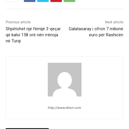
Previous article
Next article
Shpëtohet një fëmijë 3 vjeçar
Galatasaray i ofron 7 milionë
që kaloi 158 orë nën rrënoja
euro për Rashicën
në Turqi
http://www.ditori.com