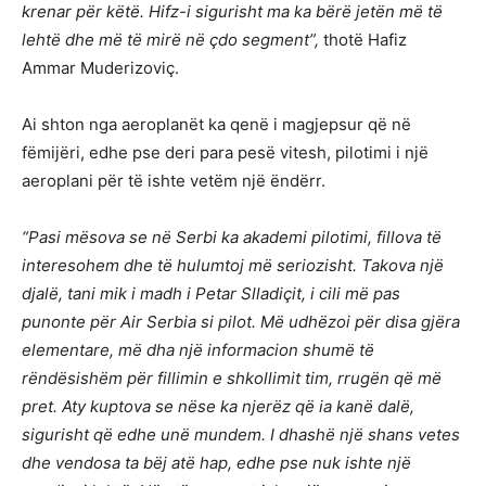
krenar për këtë. Hifz-i sigurisht ma ka bërë jetën më të
lehtë dhe më të mirë në çdo segment”,
thotë Hafiz
Ammar Muderizoviç.
Ai shton nga aeroplanët ka qenë i magjepsur që në
fëmijëri, edhe pse deri para pesë vitesh, pilotimi i një
aeroplani për të ishte vetëm një ëndërr.
“Pasi mësova se në Serbi ka akademi pilotimi, fillova të
interesohem dhe të hulumtoj më seriozisht. Takova një
djalë, tani mik i madh i Petar Slladiçit, i cili më pas
punonte për Air Serbia si pilot. Më udhëzoi për disa gjëra
elementare, më dha një informacion shumë të
rëndësishëm për fillimin e shkollimit tim, rrugën që më
pret. Aty kuptova se nëse ka njerëz që ia kanë dalë,
sigurisht që edhe unë mundem. I dhashë një shans vetes
dhe vendosa ta bëj atë hap, edhe pse nuk ishte një