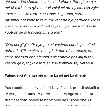
një periudhë shumë të shkurtër kohore. Për një pamje
më të mirë, libri që duhet të kaloj në ato dy muaj sa zgjat
specializimi ka rreth 6000 faqe. Sigurisht, është e
pamundur të kujtosh të gjitha këto në një periudhë kaq të
shkurtër kohore, por duhet të jesh i përditësuar dhe të
kuptosh se si funksionojnë gjërat”.
“Dhe përgjigja për pyetjen e famshme është: po, piloti
duhet të dijë se çfarë bën çdo buton në aeroplan, për
çfarë shërben dhe sfondin e sistemeve pas atij butoni,
kështu që gjithçka është shumë komplekse,”
vëren ai.
Falenderoj Allahun për gjithçka që më ka dhënë
Pas specializimit, ky banor i Novi Pazarit pret të shkojë e
të jetojë në Kutaisi të Gjeorgjisë, prej nga do të fluturojë
drejt destinacioneve të ndryshme në Evropë dhe Azi,