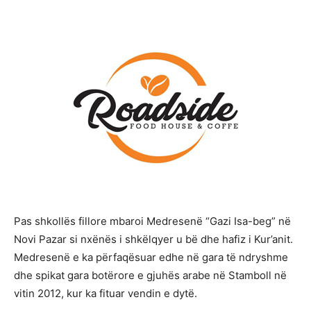
Pas shkollës fillore mbaroi Medresenë “Gazi Isa-beg” në
Novi Pazar si nxënës i shkëlqyer u bë dhe hafiz i Kur’anit.
Medresenë e ka përfaqësuar edhe në gara të ndryshme
dhe spikat gara botërore e gjuhës arabe në Stamboll në
vitin 2012, kur ka fituar vendin e dytë.