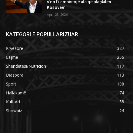
s’do t’i amnistojë ata që plaçkitën
Kosovën”
April 28, 2026
KATEGORI E POPULLARIZUAR
Kryesore
327
Lajme
256
Shëndetësi/Nutricion
117
Diaspora
113
Sport
108
Hallakamë
74
Kult-Art
38
Showbiz
24