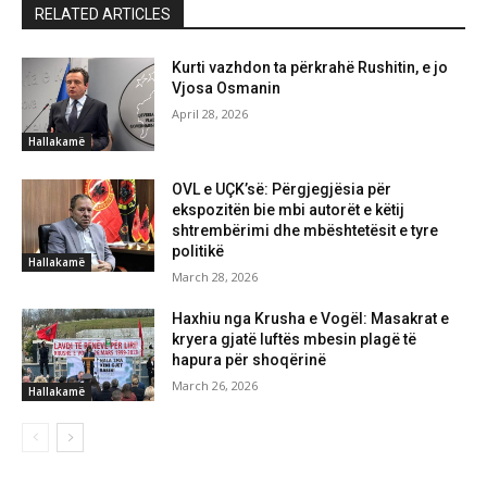
RELATED ARTICLES
Kurti vazhdon ta përkrahë Rushitin, e jo
Vjosa Osmanin
April 28, 2026
Hallakamë
OVL e UÇK’së: Përgjegjësia për
ekspozitën bie mbi autorët e këtij
shtrembërimi dhe mbështetësit e tyre
politikë
Hallakamë
March 28, 2026
Haxhiu nga Krusha e Vogël: Masakrat e
kryera gjatë luftës mbesin plagë të
hapura për shoqërinë
March 26, 2026
Hallakamë