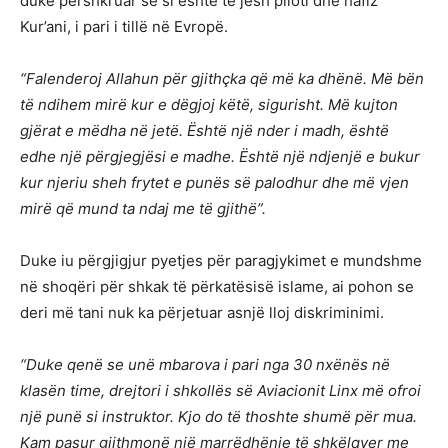
duke përshkruar se si është të jesh piloti dhe hafiz
Kur’ani, i pari i tillë në Evropë.
“Falenderoj Allahun për gjithçka që më ka dhënë. Më bën
të ndihem mirë kur e dëgjoj këtë, sigurisht. Më kujton
gjërat e mëdha në jetë. Është një nder i madh, është
edhe një përgjegjësi e madhe. Është një ndjenjë e bukur
kur njeriu sheh frytet e punës së palodhur dhe më vjen
mirë që mund ta ndaj me të gjithë”.
Duke iu përgjigjur pyetjes për paragjykimet e mundshme
në shoqëri për shkak të përkatësisë islame, ai pohon se
deri më tani nuk ka përjetuar asnjë lloj diskriminimi.
“Duke qenë se unë mbarova i pari nga 30 nxënës në
klasën time, drejtori i shkollës së Aviacionit Linx më ofroi
një punë si instruktor. Kjo do të thoshte shumë për mua.
Kam pasur gjithmonë një marrëdhënie të shkëlqyer me