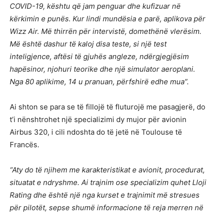
COVID-19, kështu që jam penguar dhe kufizuar në
kërkimin e punës. Kur lindi mundësia e parë, aplikova për
Wizz Air. Më thirrën për intervistë, domethënë vlerësim.
Më është dashur të kaloj disa teste, si një test
inteligjence, aftësi të gjuhës angleze, ndërgjegjësim
hapësinor, njohuri teorike dhe një simulator aeroplani.
Nga 80 aplikime, 14 u pranuan, përfshirë edhe mua”.
Ai shton se para se të fillojë të fluturojë me pasagjerë, do
t’i nënshtrohet një specializimi dy mujor për avionin
Airbus 320, i cili ndoshta do të jetë në Toulouse të
Francës.
“Aty do të njihem me karakteristikat e avionit, procedurat,
situatat e ndryshme. Ai trajnim ose specializim quhet Lloji
Rating dhe është një nga kurset e trajnimit më stresues
për pilotët, sepse shumë informacione të reja merren në