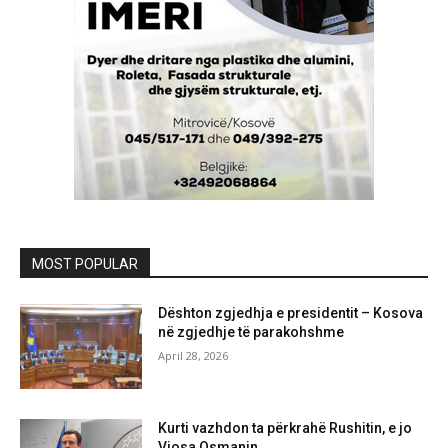
MOST POPULAR
Dështon zgjedhja e presidentit – Kosova
në zgjedhje të parakohshme
April 28, 2026
Kurti vazhdon ta përkrahë Rushitin, e jo
Vjosa Osmanin