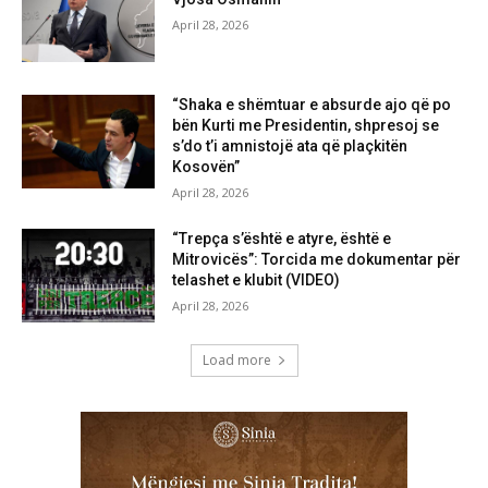
April 28, 2026
“Shaka e shëmtuar e absurde ajo që po
bën Kurti me Presidentin, shpresoj se
s’do t’i amnistojë ata që plaçkitën
Kosovën”
April 28, 2026
“Trepça s’është e atyre, është e
Mitrovicës”: Torcida me dokumentar për
telashet e klubit (VIDEO)
April 28, 2026
Load more