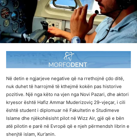
Në detin e ngjarjeve negative që na rrethojnë çdo ditë,
nuk duhet të harrojmë të kthejmë kokën pas historive
pozitive. Një nga këto na vjen nga Novi Pazari, dhe aktori
kryesor është Hafiz Ammar Muderizoviç 29-vjeçar, i cili
është student i diplomuar në Fakultetin e Studimeve
Islame dhe njëkohësisht pilot në Wizz Air, gjë që e bën
atë pilotin e parë në Evropë që e njeh përmendsh librin e
shenjtë islam, Kur’anin.