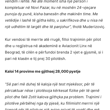
vendim i lehtë. Në atë moment isha një person i
kompletuar në Novi Pazar, ku në moshën 24-vjeçare
punoja dy punë, kisha banesën dhe makinën time. Me
vetëdije i lashë të gjitha këto, u sakrifikova dhe u nisa në
një udhëtim të largët dhe të panjohur”,
thotë Muderizoviç.
Kur vendosi të merrte atë rrugë, filloi trajnimin për pilot
dhe u regjistrua në akademinë e Aviacionit Linx në
Beograd, të cilën e përfundoi brenda 2 vjet e gjysmë, si i
pari në klasën e tij prej 30 pilotësh.
Kaloi 14 provime me gjithsej 28,000 pyetje
“Së pari më duhej të kaloja një test mjekësor, për të
përcaktuar nëse i plotësoja kërkesat fizike për të qenë
pilot dhe falë Zotit kalova gjithçka pa problem. Trajnimi i
pilotëve përbëhej nga dy pjesë, ku fillimisht merrni një
licencë për të pilotuar një avion privat të vogël dhe më