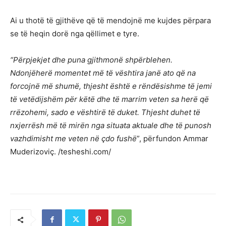
Ai u thotë të gjithëve që të mendojnë me kujdes përpara
se të heqin dorë nga qëllimet e tyre.
“Përpjekjet dhe puna gjithmonë shpërblehen.
Ndonjëherë momentet më të vështira janë ato që na
forcojnë më shumë, thjesht është e rëndësishme të jemi
të vetëdijshëm për këtë dhe të marrim veten sa herë që
rrëzohemi, sado e vështirë të duket. Thjesht duhet të
nxjerrësh më të mirën nga situata aktuale dhe të punosh
vazhdimisht me veten në çdo fushë
”, përfundon Ammar
Muderizoviç. /tesheshi.com/