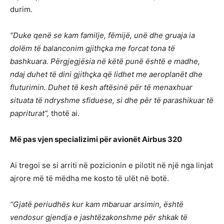
durim.
“Duke qenë se kam familje, fëmijë, unë dhe gruaja ia
dolëm të balanconim gjithçka me forcat tona të
bashkuara. Përgjegjësia në këtë punë është e madhe,
ndaj duhet të dini gjithçka që lidhet me aeroplanët dhe
fluturimin. Duhet të kesh aftësinë për të menaxhuar
situata të ndryshme sfiduese, si dhe për të parashikuar të
papriturat”,
thotë ai.
Më pas vjen specializimi për avionët Airbus 320
Ai tregoi se si arriti në pozicionin e pilotit në një nga linjat
ajrore më të mëdha me kosto të ulët në botë.
“Gjatë periudhës kur kam mbaruar arsimin, është
vendosur gjendja e jashtëzakonshme për shkak të