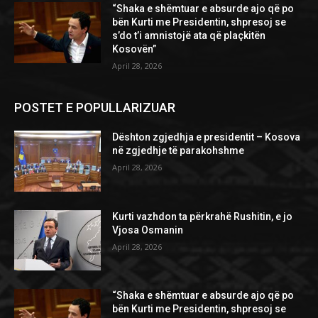
“Shaka e shëmtuar e absurde ajo që po
bën Kurti me Presidentin, shpresoj se
s’do t’i amnistojë ata që plaçkitën
Kosovën”
April 28, 2026
POSTET E POPULLARIZUAR
Dështon zgjedhja e presidentit – Kosova
në zgjedhje të parakohshme
April 28, 2026
Kurti vazhdon ta përkrahë Rushitin, e jo
Vjosa Osmanin
April 28, 2026
“Shaka e shëmtuar e absurde ajo që po
bën Kurti me Presidentin, shpresoj se